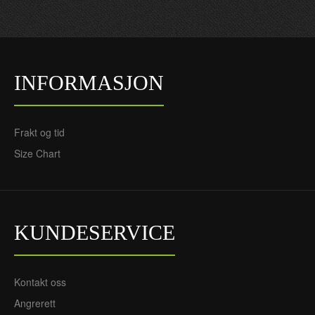
INFORMASJON
Frakt og tid
Size Chart
KUNDESERVICE
Kontakt oss
Angrerett