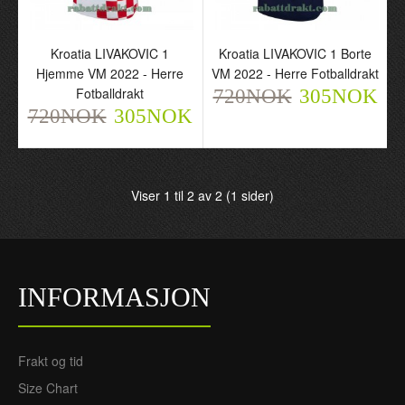
Kroatia LIVAKOVIC 1
Kroatia LIVAKOVIC 1
Kroatia LIVAKOVIC 1
Kroatia LIVAKOVIC 1 Borte
Hjemme VM 2022 - Herre
Borte VM 2022 - Herre
Hjemme VM 2022 - Herre
VM 2022 - Herre Fotballdrakt
Fotballdrakt
Fotballdrakt
Fotballdrakt
720NOK
720NOK
720NOK
305NOK
305NOK
305NOK
720NOK
305NOK
Viser 1 til 2 av 2 (1 sider)
INFORMASJON
Frakt og tid
Size Chart