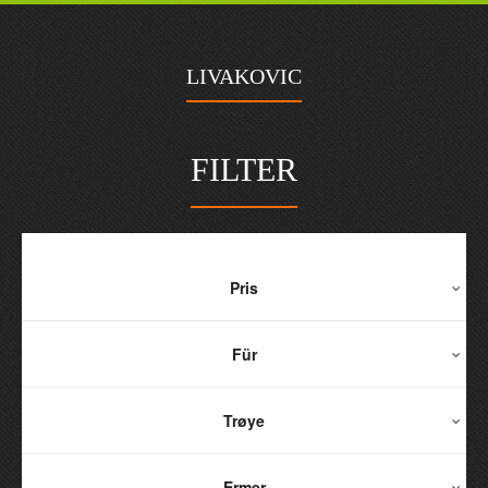
LIVAKOVIC
FILTER
Pris
Für
Trøye
Ermer