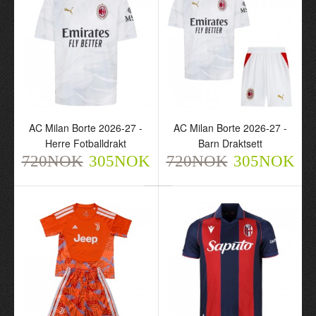
AC Milan Borte 2026-27 -
AC Milan Borte 2026-27 -
AC Milan Borte 2026-27 -
AC Milan Borte 2026-27 -
Herre Fotballdrakt
Barn Draktsett
Herre Fotballdrakt
Barn Draktsett
720NOK
720NOK
305NOK
305NOK
720NOK
305NOK
720NOK
305NOK