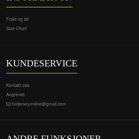
Inter Milan Hjemme
AC Milan Hjemme 2026-
2026-27 - Dame
27 - Herre Langermet
Frakt og tid
Fotballdrakt
Fotballdrakt
Size Chart
720NOK
802NOK
305NOK
325NOK
KUNDESERVICE
Kontakt oss
Angrerett
hotjerseyonline@gmail.com
AC Milan Borte 2026-27 -
AC Milan Borte 2026-27 -
Barn Keeper Draktsett
Herre Keeper
720NOK
Fotballdrakt
305NOK
720NOK
305NOK
ANDRE FUNKSJONER