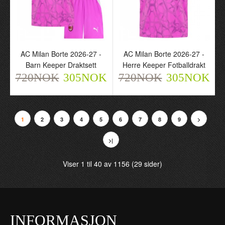
Inter Milan Thuram 9
AC Milan Hjemme 2026-
AC Milan Borte 2026-27 -
AC Milan Borte 2026-27 -
Hjemme 2026-27 - Herre
27 - Dame Fotballdrakt
Barn Keeper Draktsett
Herre Keeper Fotballdrakt
Fotballdrakt
720NOK
720NOK
305NOK
720NOK
305NOK
305NOK
720NOK
305NOK
1
2
3
4
5
6
7
8
9
>
>|
Viser 1 til 40 av 1156 (29 sider)
INFORMASJON