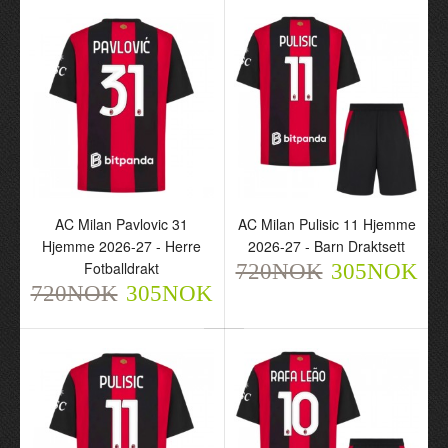
AC Milan Nkunku 18
AC Milan Pavlovic 31
Hjemme 2026-27 - Herre
Hjemme 2026-27 - Barn
Fotballdrakt
Draktsett
720NOK
720NOK
305NOK
305NOK
AC Milan Pavlovic 31
AC Milan Pulisic 11 Hjemme
Hjemme 2026-27 - Herre
2026-27 - Barn Draktsett
Fotballdrakt
720NOK
305NOK
720NOK
305NOK