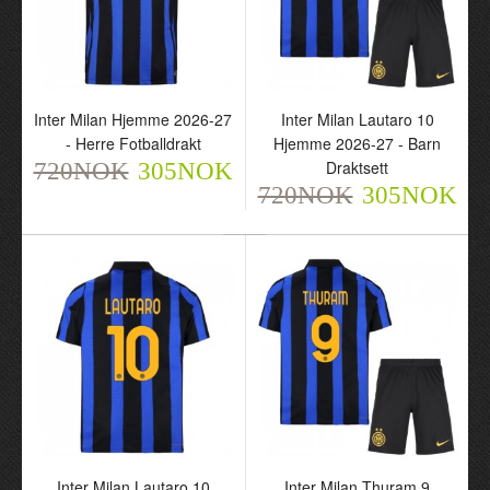
Inter Milan Dimarco 32
Inter Milan Hjemme
Inter Milan Hjemme 2026-27
Inter Milan Lautaro 10
Hjemme 2026-27 - Herre
2026-27 - Barn Draktsett
- Herre Fotballdrakt
Hjemme 2026-27 - Barn
Fotballdrakt
720NOK
Draktsett
720NOK
305NOK
305NOK
720NOK
720NOK
305NOK
305NOK
Inter Milan Hjemme
2026-27 - Herre
Inter Milan Lautaro 10
Inter Milan Thuram 9