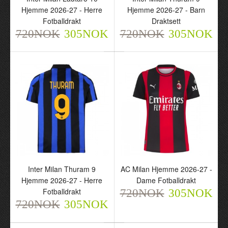
Fotballdrakt
Hjemme 2026-27 - Herre
Hjemme 2026-27 - Barn
720NOK
305NOK
Fotballdrakt
Draktsett
720NOK
305NOK
720NOK
305NOK
Inter Milan Lautaro 10
Hjemme 2026-27 - Barn
Draktsett
Inter Milan Thuram 9
AC Milan Hjemme 2026-27 -
720NOK
Hjemme 2026-27 - Herre
Dame Fotballdrakt
305NOK
Fotballdrakt
720NOK
305NOK
720NOK
305NOK