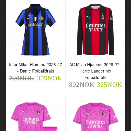
Inter Milan Hjemme 2026-27
AC Milan Hjemme 2026-27 -
Inter Milan Lautaro 10
Inter Milan Thuram 9
- Dame Fotballdrakt
Herre Langermet
Hjemme 2026-27 - Herre
Hjemme 2026-27 - Barn
Fotballdrakt
720NOK
305NOK
Fotballdrakt
Draktsett
802NOK
325NOK
720NOK
720NOK
305NOK
305NOK