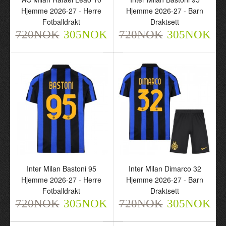
Hjemme 2026-27 - Herre
Hjemme 2026-27 - Barn
Fotballdrakt
Draktsett
720NOK
305NOK
720NOK
305NOK
AC Milan Rafael Leao 10
Inter Milan Bastoni 95
Hjemme 2026-27 - Herre
Hjemme 2026-27 - Barn
Inter Milan Bastoni 95
Inter Milan Dimarco 32
Fotballdrakt
Draktsett
Hjemme 2026-27 - Herre
Hjemme 2026-27 - Barn
720NOK
720NOK
305NOK
305NOK
Fotballdrakt
Draktsett
720NOK
305NOK
720NOK
305NOK