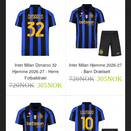
Inter Milan Bastoni 95
Inter Milan Dimarco 32
Hjemme 2026-27 - Herre
Hjemme 2026-27 - Barn
Fotballdrakt
Draktsett
Inter Milan Dimarco 32
Inter Milan Hjemme 2026-27
720NOK
720NOK
Hjemme 2026-27 - Herre
- Barn Draktsett
305NOK
305NOK
Fotballdrakt
720NOK
305NOK
720NOK
305NOK