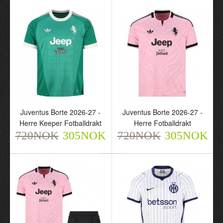
720NOK
720NOK
305NOK
305NOK
Juventus Borte 2026-27 -
Juventus Borte 2026-27 -
Herre Keeper Fotballdrakt
Herre Fotballdrakt
Juventus Borte 2026-27 -
Juventus Borte 2026-27 -
720NOK
305NOK
720NOK
305NOK
Herre Keeper
Herre Fotballdrakt
Fotballdrakt
720NOK
305NOK
720NOK
305NOK