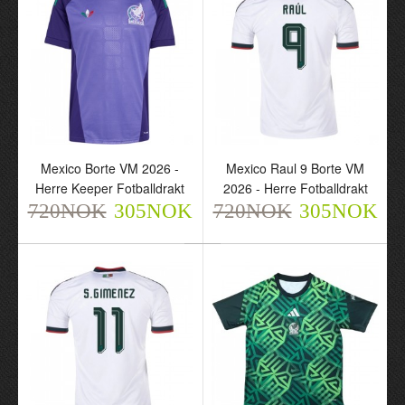
Mexico Borte VM 2026 -
Mexico Raul 9 Borte VM
Herre Keeper Fotballdrakt
2026 - Herre Fotballdrakt
Mexico Borte VM 2026 -
Mexico Raul 9 Borte VM
720NOK
305NOK
720NOK
305NOK
Herre Keeper
2026 - Herre Fotballdrakt
Fotballdrakt
720NOK
305NOK
720NOK
305NOK