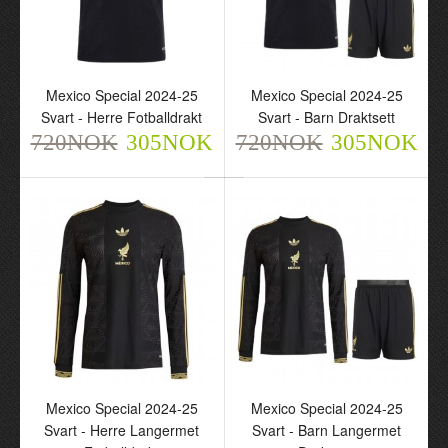
Mexico 2025 Grønn -
Mexico 2025 Grønn -
Mexico Special 2024-25
Mexico Special 2024-25
Herre Keeper
Barn Keeper Draktsett
Svart - Herre Fotballdrakt
Svart - Barn Draktsett
Fotballdrakt
720NOK
720NOK
305NOK
720NOK
305NOK
305NOK
720NOK
305NOK
Mexico Special 2024-25
Mexico Special 2024-25
Mexico Special 2024-25
Rød - Herre Fotballdrakt
Svart - Herre Langermet
Svart - Barn Langermet
720NOK
305NOK