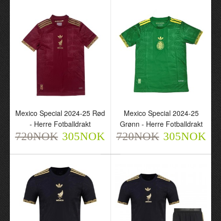
Mexico x Goku Special
Mexico x Eagle Special
2025 - Herre Fotballdrakt
2025 Svart - Herre
720NOK
Fotballdrakt
305NOK
720NOK
305NOK
Mexico Special 2024-25 Rød
Mexico Special 2024-25
- Herre Fotballdrakt
Grønn - Herre Fotballdrakt
720NOK
305NOK
720NOK
305NOK