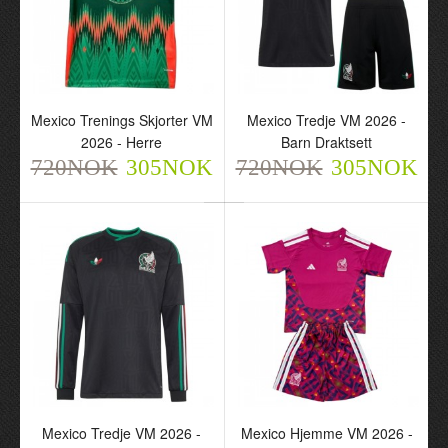
Mexico Trenings Skjorter
Mexico Tredje VM 2026 -
Mexico Trenings Skjorter VM
Mexico Tredje VM 2026 -
VM 2026 - Herre
Barn Draktsett
2026 - Herre
Barn Draktsett
720NOK
720NOK
305NOK
305NOK
720NOK
305NOK
720NOK
305NOK
Mexico Tredje VM 2026 -
Mexico Hjemme VM 2026
Herre Langermet
- Barn Keeper Draktsett
Mexico Tredje VM 2026 -
Mexico Hjemme VM 2026 -
Fotballdrakt