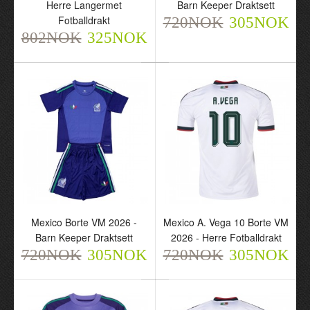
720NOK
Herre Langermet
Barn Keeper Draktsett
305NOK
802NOK
Fotballdrakt
325NOK
720NOK
305NOK
802NOK
325NOK
Mexico Borte VM 2026 -
Mexico A. Vega 10 Borte VM
Mexico Borte VM 2026 -
Mexico A. Vega 10 Borte
Barn Keeper Draktsett
2026 - Herre Fotballdrakt
Barn Keeper Draktsett
VM 2026 - Herre
720NOK
305NOK
720NOK
305NOK
720NOK
Fotballdrakt
305NOK
720NOK
305NOK