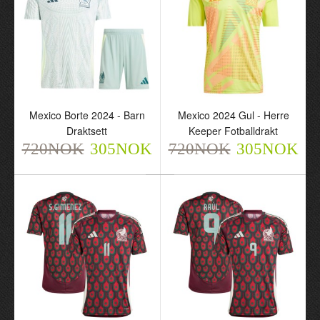
Mexico Borte 2024 - Barn
Mexico 2024 Gul - Herre
Mexico Special 2024-25
Mexico Special 2024-25
Draktsett
Keeper Fotballdrakt
Svart - Herre Fotballdrakt
Svart - Barn Draktsett
720NOK
305NOK
720NOK
305NOK
720NOK
720NOK
305NOK
305NOK