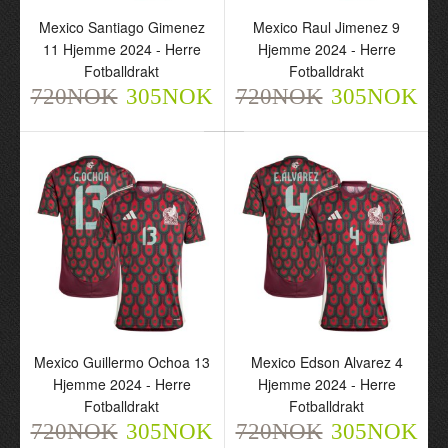
Mexico Santiago Gimenez
Mexico Raul Jimenez 9
Mexico Special 2024-25
Mexico Special 2024-25
11 Hjemme 2024 - Herre
Hjemme 2024 - Herre
Svart - Herre Langermet
Svart - Barn Langermet
Fotballdrakt
Fotballdrakt
Fotballdrakt
Draktsett
720NOK
305NOK
720NOK
305NOK
802NOK
802NOK
325NOK
325NOK
Mexico Guillermo Ochoa 13
Mexico Edson Alvarez 4
Hjemme 2024 - Herre
Hjemme 2024 - Herre
Fotballdrakt
Fotballdrakt
Mexico Pre-Match 2024 -
Mexico 2024 Blå - Barn
720NOK
305NOK
720NOK
305NOK
Herre Fotballdrakt
Keeper Draktsett