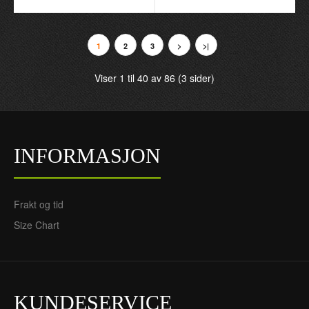
720NOK
720NOK
305NOK
305NOK
1
2
3
>
>|
Viser 1 til 40 av 86 (3 sider)
INFORMASJON
Mexico Borte 2024 - Barn
Mexico 2024 Gul - Herre
Frakt og tid
Draktsett
Keeper Fotballdrakt
720NOK
720NOK
Size Chart
305NOK
305NOK
KUNDESERVICE