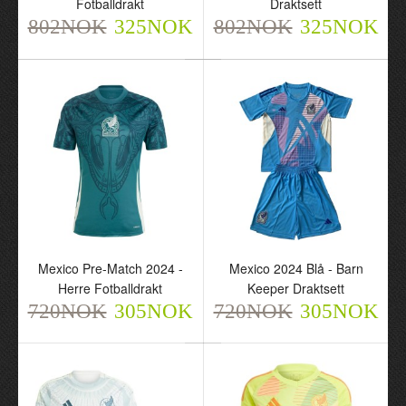
Fotballdrakt
Draktsett
802NOK
325NOK
802NOK
325NOK
Mexico Special 2024-25
Grønn - Herre
Fotballdrakt
Mexico Pre-Match 2024 -
Mexico 2024 Blå - Barn
720NOK
Herre Fotballdrakt
Keeper Draktsett
305NOK
720NOK
305NOK
720NOK
305NOK