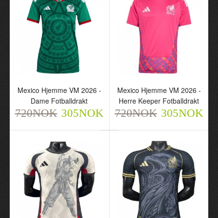
Mexico Borte VM 2026 -
Mexico Hjemme VM 2026
Barn Draktsett
- Herre Fotballdrakt
720NOK
720NOK
305NOK
305NOK
Mexico Hjemme VM 2026 -
Mexico Hjemme VM 2026 -
Dame Fotballdrakt
Herre Keeper Fotballdrakt
720NOK
305NOK
720NOK
305NOK
Mexico Hjemme VM 2026
Mexico Hjemme VM 2026
- Barn Draktsett
- Herre Langermet
720NOK
Fotballdrakt
305NOK
802NOK
325NOK