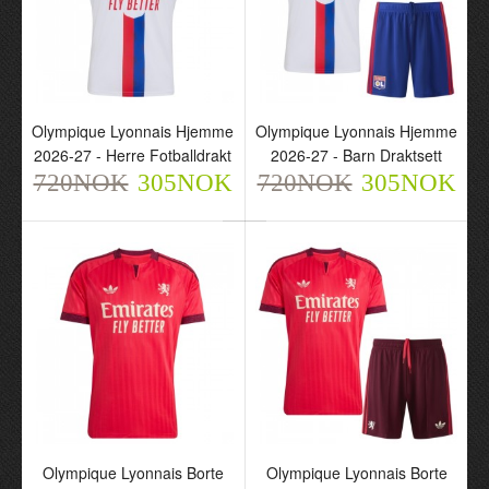
Olympique Lyonnais
Olympique Lyonnais
Olympique Lyonnais Hjemme
Olympique Lyonnais Hjemme
Hjemme 2026-27 - Herre
Hjemme 2026-27 - Barn
2026-27 - Herre Fotballdrakt
2026-27 - Barn Draktsett
Fotballdrakt
Draktsett
720NOK
720NOK
305NOK
720NOK
720NOK
305NOK
305NOK
305NOK
Olympique Lyonnais
Olympique Lyonnais
Olympique Lyonnais Borte
Olympique Lyonnais Borte
Borte 2026-27 - Herre
Borte 2026-27 - Barn