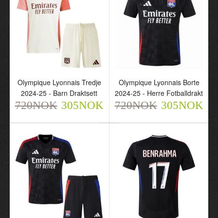
305NOK
305NOK
Olympique Lyonnais Tredje
Olympique Lyonnais Borte
2024-25 - Barn Draktsett
2024-25 - Herre Fotballdrakt
720NOK
305NOK
720NOK
305NOK
Olympique Lyonnais 2025
Olympique Lyonnais
Anniversary - Herre
Tredje 2024-25 - Herre
Fotballdrakt
Fotballdrakt
720NOK
720NOK
305NOK
305NOK