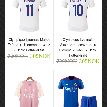
Olympique Lyonnais
Olympique Lyonnais
Olympique Lyonnais Malick
Olympique Lyonnais
Hjemme 2024-25 - Herre
Hjemme 2024-25 - Barn
Fofana 11 Hjemme 2024-25
Alexandre Lacazette 10
Fotballdrakt
Draktsett
- Herre Fotballdrakt
Hjemme 2024-25 - Herre
720NOK
720NOK
Fotballdrakt
720NOK
305NOK
305NOK
305NOK
720NOK
305NOK