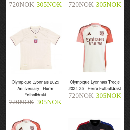
720NOK
305NOK
720NOK
305NOK
Olympique Lyonnais
Olympique Lyonnais
2025-26 Anniversary -
Hjemme 2025-26 - Barn
Barn Draktsett
Draktsett
720NOK
720NOK
305NOK
305NOK
Olympique Lyonnais 2025
Olympique Lyonnais Tredje
Anniversary - Herre
2024-25 - Herre Fotballdrakt
Fotballdrakt
720NOK
305NOK
720NOK
305NOK
Olympique Lyonnais
Olympique Lyonnais
Hjemme 2025-26 - Herre
Borte 2025-26 - Herre
Fotballdrakt
Fotballdrakt
720NOK
720NOK