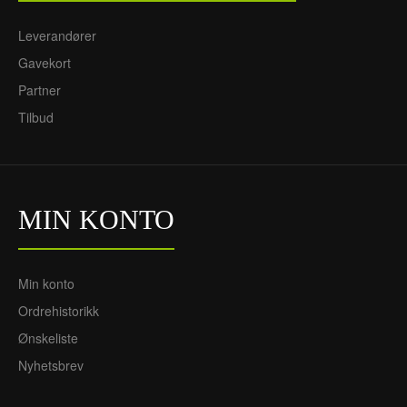
Leverandører
Gavekort
Partner
Olympique Lyonnais
Olympique Lyonnais
Tilbud
2023-24 Hjemme - Herre
Tredje 22-23 - Barn
Fotballdrakt
Draktsett
720NOK
720NOK
305NOK
305NOK
MIN KONTO
Min konto
Ordrehistorikk
Ønskeliste
Nyhetsbrev
Olympique Lyonnais
Olympique Lyonnais