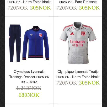
2026-27 - Herre Fotballdrakt
2026-27 - Barn Draktsett
Fotballdrakt
Draktsett
720NOK
305NOK
720NOK
305NOK
720NOK
720NOK
305NOK
305NOK
Olympique Lyonnais
Olympique Lyonnais Tredje
Trenings Dresser 2025-26
2025-26 - Herre Fotballdrakt
Blå - Herre
720NOK
305NOK
Olympique Lyonnais
Olympique Lyonnais
1.213NOK
Trenings Dresser 2025-
Tredje 2025-26 - Herre
680NOK
26 Blå - Herre
Fotballdrakt
1.213NOK
720NOK
305NOK