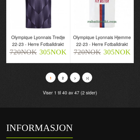
Olympique Lyonnais Tredje
Olympique Lyonnais Hjemme
22-23 - Herre Fotballdrakt
22-23 - Herre Fotballdrakt
720NOK
305NOK
720NOK
305NOK
1
2
>
>|
Viser 1 til 40 av 47 (2 sider)
Olympique Lyonnais
Olympique Lyonnais
Special 23-24 - Herre
Borte 23-24 - Barn
Fotballdrakt
Draktsett
720NOK
720NOK
305NOK
305NOK
INFORMASJON