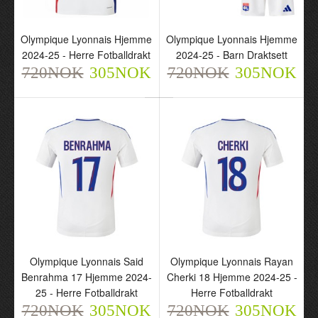
Malick Fofana 11 Borte
Malick Fofana 11 Borte
2024-25 - Herre
2024-25 - Barn Draktsett
Fotballdrakt
720NOK
Olympique Lyonnais Hjemme
Olympique Lyonnais Hjemme
305NOK
720NOK
2024-25 - Herre Fotballdrakt
2024-25 - Barn Draktsett
305NOK
720NOK
305NOK
720NOK
305NOK
Olympique Lyonnais
Alexandre Lacazette 10
Borte 2024-25 - Herre
Olympique Lyonnais Said
Olympique Lyonnais Rayan
Fotballdrakt
Benrahma 17 Hjemme 2024-
Cherki 18 Hjemme 2024-25 -
720NOK
305NOK
25 - Herre Fotballdrakt
Herre Fotballdrakt
720NOK
305NOK
720NOK
305NOK