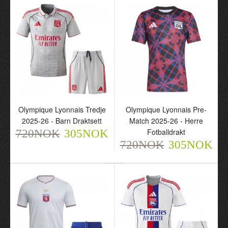
680NOK
Olympique Lyonnais Tredje
Olympique Lyonnais Pre-
2025-26 - Barn Draktsett
Match 2025-26 - Herre
Olympique Lyonnais
Tredje 2025-26 - Barn
Fotballdrakt
720NOK
305NOK
Draktsett
720NOK
305NOK
720NOK
305NOK