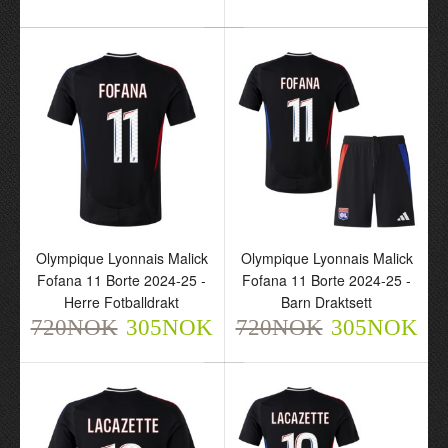
Olympique Lyonnais
Olympique Lyonnais Said
Borte 2024-25 - Barn
Benrahma 17 Borte
Draktsett
2024-25 - Herre
720NOK
Fotballdrakt
305NOK
720NOK
305NOK
Olympique Lyonnais Malick
Olympique Lyonnais Malick
Fofana 11 Borte 2024-25 -
Fofana 11 Borte 2024-25 -
Herre Fotballdrakt
Barn Draktsett
720NOK
305NOK
720NOK
305NOK