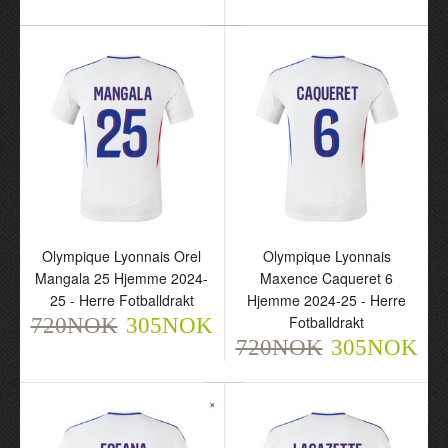
Olympique Lyonnais
Alexandre Lacazette 10
Borte 2024-25 - Barn
Olympique Lyonnais Orel
Olympique Lyonnais
Draktsett
Mangala 25 Hjemme 2024-
Maxence Caqueret 6
720NOK
25 - Herre Fotballdrakt
Hjemme 2024-25 - Herre
305NOK
Fotballdrakt
720NOK
305NOK
720NOK
305NOK