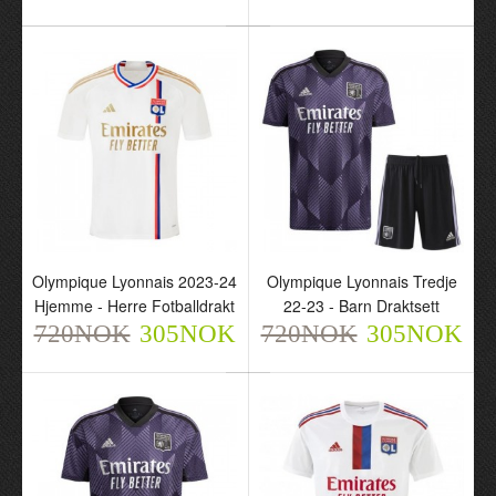
Mangala 25 Hjemme
Maxence Caqueret 6
2024-25 - Herre
Hjemme 2024-25 - Herre
Fotballdrakt
Fotballdrakt
720NOK
720NOK
305NOK
305NOK
Olympique Lyonnais 2023-24
Olympique Lyonnais Tredje
Hjemme - Herre Fotballdrakt
22-23 - Barn Draktsett
720NOK
305NOK
720NOK
305NOK
Olympique Lyonnais
Olympique Lyonnais
Malick Fofana 11
Alexandre Lacazette 10
Hjemme 2024-25 - Herre
Hjemme 2024-25 - Herre
Fotballdrakt
Fotballdrakt
720NOK
720NOK
305NOK
305NOK