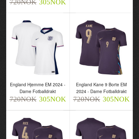
720NOK
305NOK
England Hjemme EM 2024 -
England Kane 9 Borte EM
England Stones 5
England Rice 4 Hjemme
Dame Fotballdrakt
2024 - Dame Fotballdrakt
Hjemme EM 2024 -
EM 2024 - Dame
720NOK
305NOK
720NOK
305NOK
Dame Fotballdrakt
Fotballdrakt
720NOK
720NOK
305NOK
305NOK