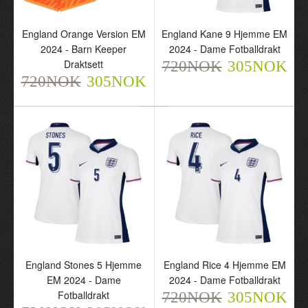
England Maguire 6 Borte
England Pickford 1
EM 2024 - Barn Draktsett
Orange Version EM 2024
England Orange Version EM
England Kane 9 Hjemme EM
720NOK
- Barn Keeper Draktsett
305NOK
2024 - Barn Keeper
2024 - Dame Fotballdrakt
720NOK
305NOK
Draktsett
720NOK
305NOK
720NOK
305NOK
England Orange Version
England Kane 9 Hjemme
EM 2024 - Barn Keeper
EM 2024 - Dame
Draktsett
Fotballdrakt
England Stones 5 Hjemme
England Rice 4 Hjemme EM
720NOK
720NOK
EM 2024 - Dame
2024 - Dame Fotballdrakt
305NOK
305NOK
Fotballdrakt
720NOK
305NOK