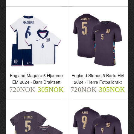
England Rice 4 Hjemme
England Maguire 6
EM 2024 - Barn Draktsett
Hjemme EM 2024 - Herre
720NOK
Fotballdrakt
305NOK
720NOK
305NOK
England Maguire 6 Hjemme
England Stones 5 Borte EM
EM 2024 - Barn Draktsett
2024 - Herre Fotballdrakt
720NOK
305NOK
720NOK
305NOK
England Maguire 6
England Stones 5 Borte