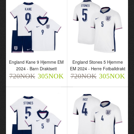
England Kane 9 Hjemme EM
England Stones 5 Hjemme
2024 - Barn Draktsett
EM 2024 - Herre Fotballdrakt
England Kane 9 Hjemme
England Stones 5
720NOK
305NOK
720NOK
305NOK
EM 2024 - Barn Draktsett
Hjemme EM 2024 - Herre
720NOK
Fotballdrakt
305NOK
720NOK
305NOK