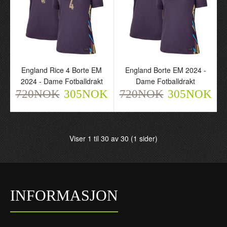
England Rice 4 Borte EM
England Borte EM 2024 -
England Hjemme EM
England Kane 9 Borte EM
2024 - Dame Fotballdrakt
Dame Fotballdrakt
2024 - Dame Fotballdrakt
2024 - Dame Fotballdrakt
720NOK
305NOK
720NOK
305NOK
720NOK
720NOK
305NOK
305NOK
Viser 1 til 30 av 30 (1 sider)
INFORMASJON