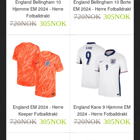
England Bellingham 10
England Bellingham 10 Borte
Fotballdrakt
Fotballdrakt
Hjemme EM 2024 - Herre
EM 2024 - Herre Fotballdrakt
720NOK
720NOK
Fotballdrakt
305NOK
720NOK
305NOK
305NOK
720NOK
305NOK
England EM 2024 - Herre
England Kane 9 Hjemme EM
England EM 2024 - Herre
England Kane 9 Hjemme
Keeper Fotballdrakt
2024 - Herre Fotballdrakt
Keeper Fotballdrakt
EM 2024 - Herre
720NOK
305NOK
720NOK
305NOK
720NOK
Fotballdrakt
305NOK
720NOK
305NOK