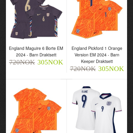
England Rice 4 Borte EM
England Maguire 6 Borte
2024 - Barn Draktsett
EM 2024 - Herre
720NOK
Fotballdrakt
305NOK
720NOK
305NOK
England Maguire 6 Borte EM
England Pickford 1 Orange
2024 - Barn Draktsett
Version EM 2024 - Barn
Keeper Draktsett
720NOK
305NOK
720NOK
305NOK