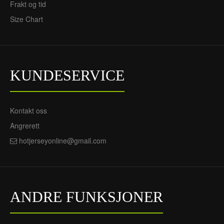
Frakt og tid
Size Chart
England Rice 4 Borte EM
England Borte EM 2024 -
2024 - Dame Fotballdrakt
Dame Fotballdrakt
720NOK
720NOK
305NOK
305NOK
KUNDESERVICE
Kontakt oss
Angrerett
hotjerseyonline@gmail.com
ANDRE FUNKSJONER