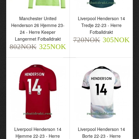
Manchester United
Liverpool Henderson 14
Manchester United
Liverpool Henderson 14
Henderson 26 Hjemme
Tredje 22-23 - Herre
Henderson 26 Hjemme 23-
Tredje 22-23 - Herre
23-24 - Herre Keeper
Fotballdrakt
24 - Herre Keeper
Fotballdrakt
Langermet Fotballdrakt
720NOK
305NOK
Langermet Fotballdrakt
802NOK
720NOK
305NOK
325NOK
802NOK
325NOK
Liverpool Henderson 14
Hjemme 22-23 - Herre
Fotballdrakt
Liverpool Henderson 14
Liverpool Henderson 14
720NOK
Hjemme 22-23 - Herre
Borte 22-23 - Herre
305NOK