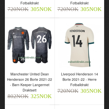
Fotballdrakt
Fotballdrakt
720NOK
305NOK
720NOK
305NOK
Liverpool Henderson 14
Borte 22-23 - Herre
Fotballdrakt
Manchester United Dean
Liverpool Henderson 14
720NOK
305NOK
Henderson 26 Borte 2021-22
Borte 2021-22 - Herre
- Barn Keeper Langermet
Fotballdrakt
Draktsett
720NOK
305NOK
802NOK
325NOK