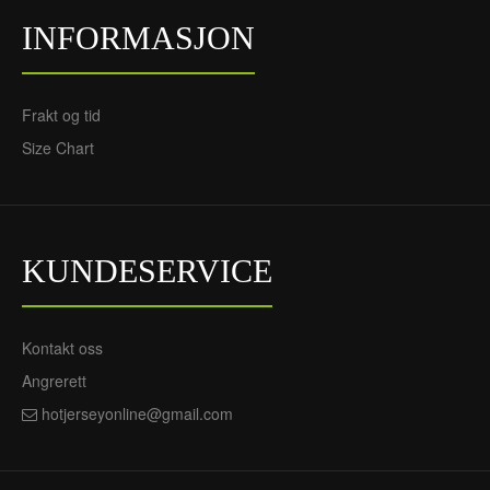
INFORMASJON
Liverpool Henderson 14
Borte 2021-22 - Barn
Draktsett
Frakt og tid
720NOK
305NOK
Size Chart
KUNDESERVICE
Kontakt oss
Angrerett
hotjerseyonline@gmail.com
Liverpool Henderson 14
Hjemme 2021-22 Jordan
- Herre Fotballdrakt