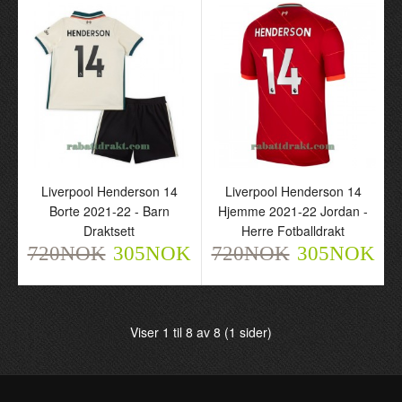
Manchester United Dean
Liverpool Henderson 14
Henderson 26 Borte
Borte 2021-22 - Herre
Liverpool Henderson 14
Liverpool Henderson 14
2021-22 - Barn Keeper
Fotballdrakt
Borte 2021-22 - Barn
Hjemme 2021-22 Jordan -
Langermet Draktsett
720NOK
305NOK
Draktsett
Herre Fotballdrakt
802NOK
325NOK
720NOK
305NOK
720NOK
305NOK
Viser 1 til 8 av 8 (1 sider)