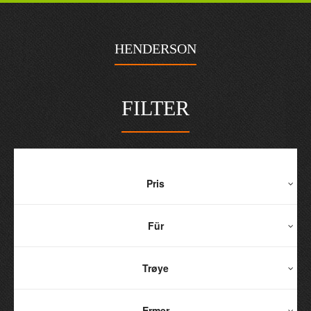
HENDERSON
FILTER
Pris
Für
Trøye
Ermer