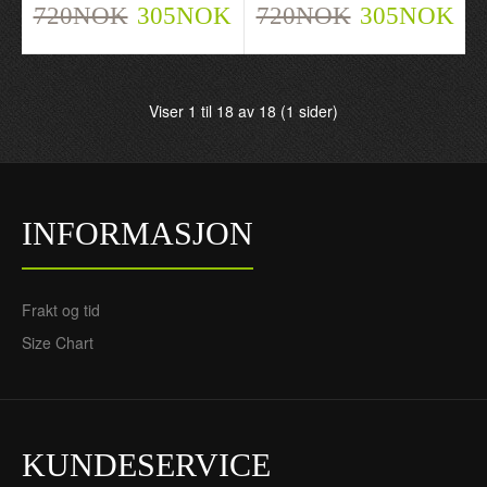
720NOK
305NOK
720NOK
305NOK
Manchester City Gabriel
Manchester City Gabriel
Viser 1 til 18 av 18 (1 sider)
Jesus 9 Hjemme 2021-22
Jesus 9 Hjemme 2021-22
- Herre Fotballdrakt
- Herre Langermet
720NOK
Fotballdrakt
305NOK
802NOK
325NOK
INFORMASJON
Frakt og tid
Size Chart
KUNDESERVICE