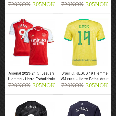
Arsenal G. Jesus 9 Borte
720NOK
305NOK
720NOK
305NOK
23-24 - Herre
Fotballdrakt
720NOK
305NOK
Arsenal 2023-24 G. Jesus 9
Brasil G. JESUS 19 Hjemme
Hjemme - Herre Fotballdrakt
VM 2022 - Herre Fotballdrakt
720NOK
305NOK
720NOK
305NOK
Arsenal 2023-24 G.
Arsenal 2023-24 G.
Jesus 9 Hjemme - Barn
Jesus 9 Hjemme - Dame
Draktsett
Fotballdrakt