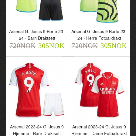
Arsenal G. Jesus 9 Borte 23-
Arsenal G. Jesus 9 Borte 23-
24 - Barn Draktsett
24 - Herre Fotballdrakt
720NOK
305NOK
720NOK
305NOK
Arsenal G. Jesus 9 Borte
23-24 - Barn Draktsett
720NOK
305NOK
Arsenal 2023-24 G. Jesus 9
Arsenal 2023-24 G. Jesus 9
Hjemme - Barn Draktsett
Hjemme - Dame Fotballdrakt