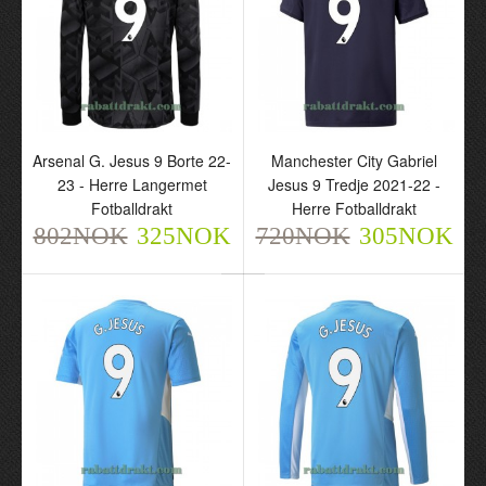
720NOK
720NOK
305NOK
305NOK
Arsenal G. Jesus 9 Borte 22-
Manchester City Gabriel
23 - Herre Langermet
Jesus 9 Tredje 2021-22 -
Fotballdrakt
Herre Fotballdrakt
802NOK
325NOK
720NOK
305NOK
Arsenal 2023-24 G.
Brasil G. JESUS 19
Jesus 9 Hjemme - Herre
Hjemme VM 2022 - Herre
Fotballdrakt
Fotballdrakt
720NOK
720NOK
305NOK
305NOK