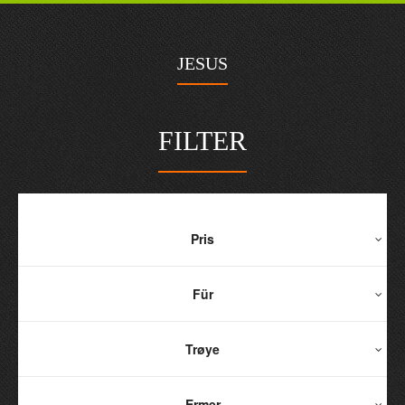
JESUS
FILTER
Pris
Für
Trøye
Ermer