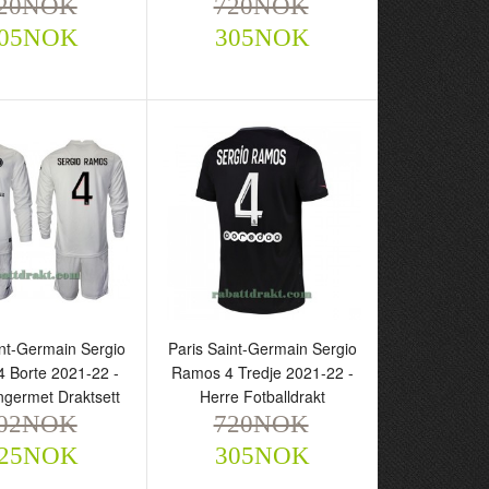
20NOK
720NOK
05NOK
305NOK
aint-Germain Sergio
Paris Saint-Germain Sergio
4 Hjemme 22-23 -
Ramos 4 Hjemme 22-23 -
otballdrakt
Barn Draktsett
NOK
720NOK
305NOK
305NOK
int-Germain Sergio
Paris Saint-Germain Sergio
 Borte 2021-22 -
Ramos 4 Tredje 2021-22 -
ngermet Draktsett
Herre Fotballdrakt
02NOK
720NOK
25NOK
305NOK