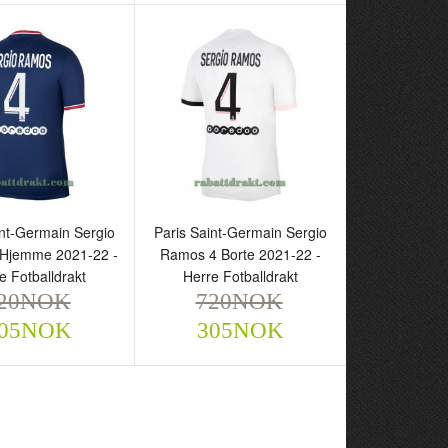
aint-Germain Sergio
Paris Saint-Germain Sergio
4 Borte 2021-22 -
Ramos 4 Tredje 2021-22 -
angermet Draktsett
Herre Fotballdrakt
NOK
720NOK
325NOK
305NOK
int-Germain Sergio
Paris Saint-Germain Sergio
Hjemme 2021-22 -
Ramos 4 Borte 2021-22 -
e Fotballdrakt
Herre Fotballdrakt
20NOK
720NOK
05NOK
305NOK