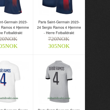
int-Germain 2023-
Paris Saint-Germain 2023-
o Ramos 4 Hjemme
24 Sergio Ramos 4 Hjemme
e Fotballdrakt
- Herre Fotballdrakt
20NOK
720NOK
05NOK
305NOK
aint-Germain 2023-
Paris Saint-Germain 2023-
gio Ramos 4
24 Sergio Ramos 4
e - Dame
Hjemme - Herre
drakt
Fotballdrakt
NOK
720NOK
305NOK
305NOK