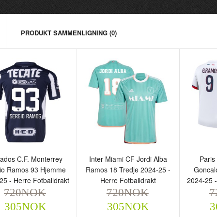
PRODUKT SAMMENLIGNING (0)
ayados C.F. Monterrey
Inter Miami CF Jordi Alba
Paris S
ados C.F. Monterrey
Inter Miami CF Jordi Alba
Paris
ergio Ramos 93 Hjemme
Ramos 18 Tredje 2024-25 -
Goncal
io Ramos 93 Hjemme
Ramos 18 Tredje 2024-25 -
Goncal
024-25 - Herre
Herre Fotballdrakt
2024-25
25 - Herre Fotballdrakt
Herre Fotballdrakt
2024-25 -
tballdrakt
720NOK
Fotball
720NOK
720NOK
7
305NOK
720NOK
720
305NOK
305NOK
305NOK
3