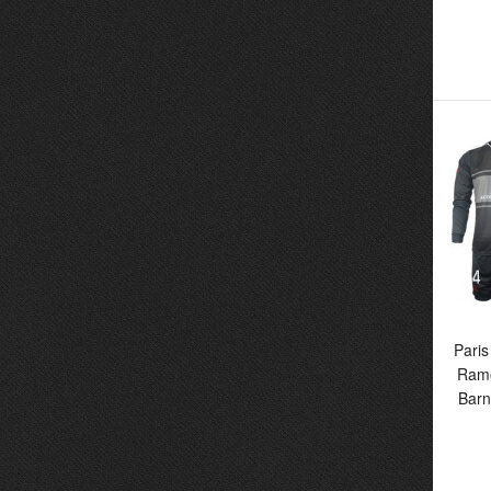
Pa
R
H
Fo
Paris
Ramo
Barn