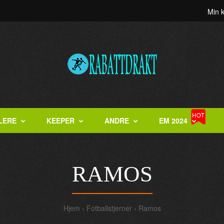
Min 
LERE
KEEPER
ANDRE
EM 2024
RAMOS
Hjem
Fotballstjerner
Ramos