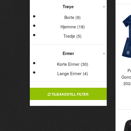
Trøye
Borte (9)
Hjemme (18)
Tredje (5)
Ermer
Korte Ermer (30)
P
Lange Ermer (4)
Gonc
202
Pa
G
TILBAKESTILL FILTER
20