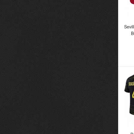
Sevi
B
S
Bo
Fo