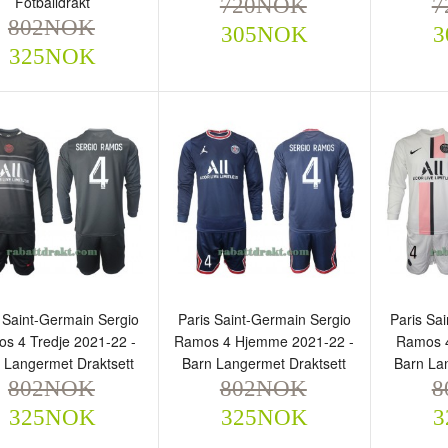
Fotballdrakt
720NOK
7
802NOK
305NOK
3
325NOK
ris Saint-Germain Sergio
Paris Saint-Germain Sergio
Paris S
amos 4 Hjemme 22-23 -
Ramos 4 Borte 22-23 -
Ramos 
erre Langermet
Barn Draktsett
Herre F
tballdrakt
720NOK
720
305NOK
802NOK
325NOK
 Saint-Germain Sergio
Paris Saint-Germain Sergio
Paris Sa
s 4 Tredje 2021-22 -
Ramos 4 Hjemme 2021-22 -
Ramos 4
 Langermet Draktsett
Barn Langermet Draktsett
Barn La
802NOK
802NOK
8
325NOK
325NOK
3