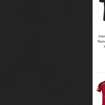
Inte
Ramo
In
R
He