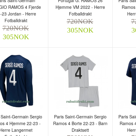
aris Saint-Germain
Portugal G. RAMOS 26
Paris Sa
GIO RAMOS 4 Fjerde
Hjemme VM 2022 - Herre
Ramos 
-23 Jordan - Herre
Fotballdrakt
Herr
Fotballdrakt
720NOK
7
720NOK
305NOK
3
305NOK
ris Saint-Germain
Portugal G. RAMOS 26
Paris S
ERGIO RAMOS 4 Fjerde
Hjemme VM 2022 - Herre
Ramos 
-23 Jordan - Herre
Fotballdrakt
Herre F
tballdrakt
720NOK
720
305NOK
720NOK
305NOK
 Saint-Germain Sergio
Paris Saint-Germain Sergio
Paris Sa
os 4 Hjemme 22-23 -
Ramos 4 Borte 22-23 - Barn
Ramos 4
Herre Langermet
Draktsett
Herr