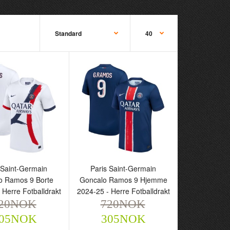
aint-Germain
Paris Saint-Germain
 Saint-Germain
Paris Saint-Germain
o Ramos 9 Borte
Goncalo Ramos 9 Hjemme
o Ramos 9 Borte
Goncalo Ramos 9 Hjemme
 - Herre
2024-25 - Herre
 Herre Fotballdrakt
2024-25 - Herre Fotballdrakt
drakt
Fotballdrakt
20NOK
720NOK
NOK
720NOK
305NOK
305NOK
05NOK
305NOK