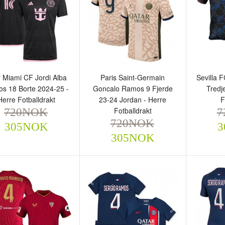
r Miami CF Jordi Alba
Paris Saint-Germain
Sevilla 
s 18 Borte 2024-25 -
Goncalo Ramos 9 Fjerde
Tredj
Herre Fotballdrakt
23-24 Jordan - Herre
F
Fotballdrakt
720NOK
7
ter Miami CF Jordi Alba
Paris Saint-Germain
720NOK
Sevilla
305NOK
3
amos 18 Borte 2024-25 -
Goncalo Ramos 9 Fjerde
Tredje 
305NOK
rre Fotballdrakt
23-24 Jordan - Herre
Fotball
720NOK
Fotballdrakt
720
305NOK
720NOK
305NOK