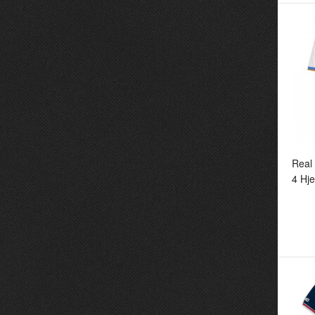
Pa
R
B
Real
4 Hj