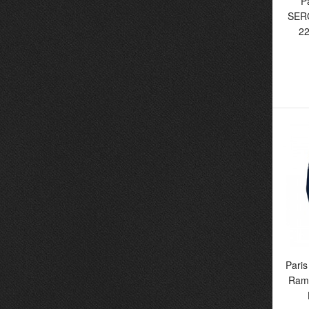
P
SER
22
Pa
S
22
Fo
Paris
Ram