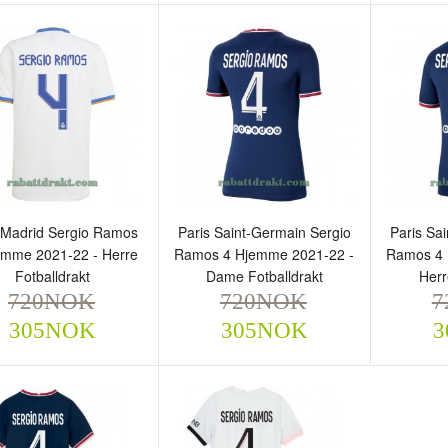
ris Saint-Germain Sergio
Paris Saint-Germain Sergio
Paris S
amos 4 Tredje 2021-22 -
Ramos 4 Hjemme 2021-22
Ramos 
arn Langermet Draktsett
- Barn Langermet Draktsett
Barn L
802NOK
802NOK
802
325NOK
325NOK
 Madrid Sergio Ramos
Paris Saint-Germain Sergio
Paris Sa
emme 2021-22 - Herre
Ramos 4 Hjemme 2021-22 -
Ramos 4 
Fotballdrakt
Dame Fotballdrakt
Herr
720NOK
720NOK
7
305NOK
305NOK
3