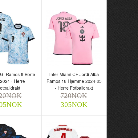
 G. Ramos 9 Borte
Inter Miami CF Jordi Alba
2024 - Herre
Ramos 18 Hjemme 2024-25
otballdrakt
- Herre Fotballdrakt
al G. Ramos 9 Borte
Inter Miami CF Jordi Alba
20NOK
720NOK
4 - Herre
Ramos 18 Hjemme 2024-
05NOK
305NOK
drakt
25 - Herre Fotballdrakt
NOK
720NOK
305NOK
305NOK