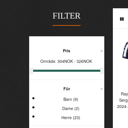
FILTER
Pris
Område:
304
NOK -
326
NOK
Für
R
Ray
S
Barn (9)
Serg
2
2024-
Dame (2)
Fo
Herre (23)