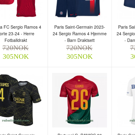
lla FC Sergio Ramos 4
Paris Saint-Germain 2023-
Paris Sa
orte 23-24 - Herre
24 Sergio Ramos 4 Hjemme
24 Sergi
Fotballdrakt
- Barn Draktsett
- Dam
720NOK
720NOK
7
305NOK
305NOK
3
evilla FC Sergio Ramos 4
Paris Saint-Germain 2023-
Paris S
rte 23-24 - Herre
24 Sergio Ramos 4
24 Ser
tballdrakt
Hjemme - Barn Draktsett
Hjemm
720NOK
720NOK
Fotball
305NOK
305NOK
720