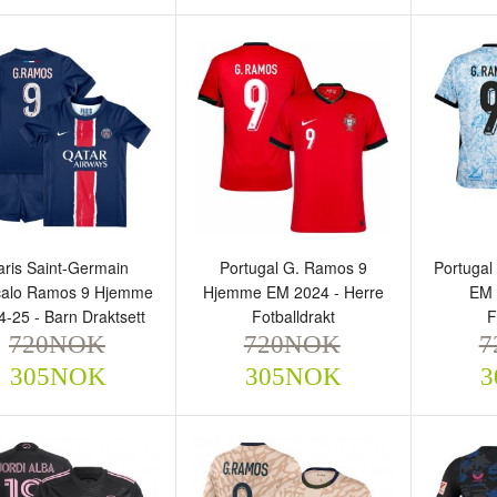
aris Saint-Germain
Portugal G. Ramos 9
Portugal
alo Ramos 9 Hjemme
Hjemme EM 2024 - Herre
EM 
4-25 - Barn Draktsett
Fotballdrakt
F
ris Saint-Germain
Portugal G. Ramos 9
Portug
720NOK
720NOK
7
oncalo Ramos 9 Hjemme
Hjemme EM 2024 - Herre
EM 202
305NOK
305NOK
3
24-25 - Barn Draktsett
Fotballdrakt
Fotball
720NOK
720NOK
720
305NOK
305NOK