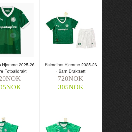
s Hjemme 2025-26
Palmeiras Hjemme 2025-26
re Fotballdrakt
- Barn Draktsett
ras Hjemme 2025-
Palmeiras Hjemme 2025-
20NOK
720NOK
rre Fotballdrakt
26 - Barn Draktsett
05NOK
305NOK
NOK
720NOK
305NOK
305NOK