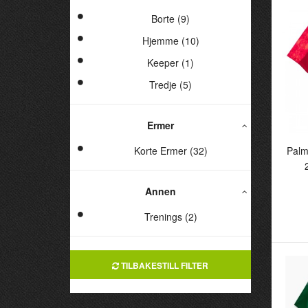
Borte (9)
Hjemme (10)
Keeper (1)
Tredje (5)
Ermer
Palm
Korte Ermer (32)
P
2
Annen
Fo
Trenings (2)
TILBAKESTILL FILTER