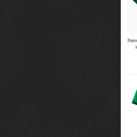
Palm
Pa
He