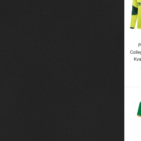
He
P
Coll
Kva
P
C
Kv