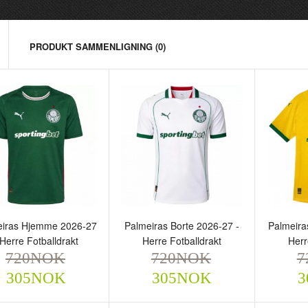
PRODUKT SAMMENLIGNING (0)
almeiras Hjemme 2026-
Palmeiras Borte 2026-27 -
Palmeir
eiras Hjemme 2026-27
Palmeiras Borte 2026-27 -
Palmeira
 - Herre Fotballdrakt
Herre Fotballdrakt
Herre F
 Herre Fotballdrakt
Herre Fotballdrakt
Herr
720NOK
720NOK
720
720NOK
720NOK
7
305NOK
305NOK
305NOK
305NOK
3