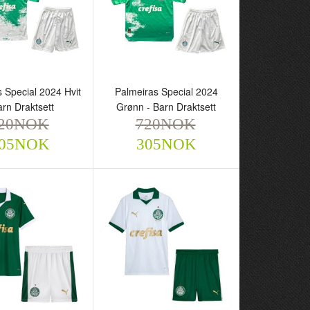
 Special 2024 Hvit
Palmeiras Special 2024
arn Draktsett
Grønn - Barn Draktsett
20NOK
720NOK
as Special 2024
Palmeiras Special 2024
05NOK
305NOK
Barn Draktsett
Grønn - Barn Draktsett
NOK
720NOK
305NOK
305NOK