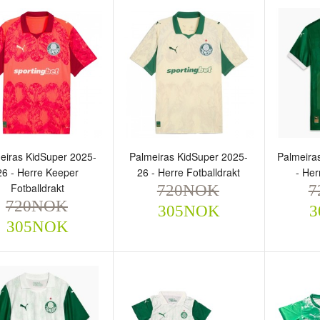
eiras KidSuper 2025-
Palmeiras KidSuper 2025-
Palmeira
26 - Herre Keeper
26 - Herre Fotballdrakt
- Her
almeiras KidSuper 2025-
Palmeiras KidSuper 2025-
Palmei
Fotballdrakt
720NOK
7
6 - Herre Keeper
26 - Herre Fotballdrakt
26 - He
720NOK
305NOK
3
tballdrakt
720NOK
720
305NOK
305NOK
720NOK
305NOK