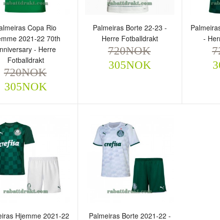
.213NOK
785NOK
almeiras Copa Rio
Palmeiras Borte 22-23 -
Palmeira
emme 2021-22 70th
Herre Fotballdrakt
- Her
nniversary - Herre
720NOK
7
Fotballdrakt
305NOK
3
720NOK
305NOK
almeiras Copa Rio
Palmeiras Borte 22-23 -
Palmei
jemme 2021-22 70th
Herre Fotballdrakt
22 - He
niversary - Herre
720NOK
720
305NOK
tballdrakt
720NOK
305NOK
eiras Hjemme 2021-22
Palmeiras Borte 2021-22 -