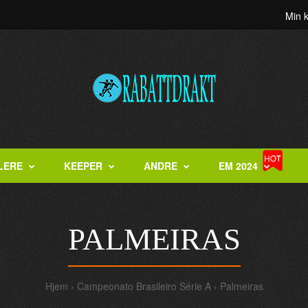
Min 
LERE
KEEPER
ANDRE
EM 2024
PALMEIRAS
Hjem
Campeonato Brasileiro Série A
Palmeiras