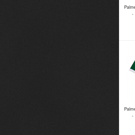
Palme
-
P
Hv
Palm
-