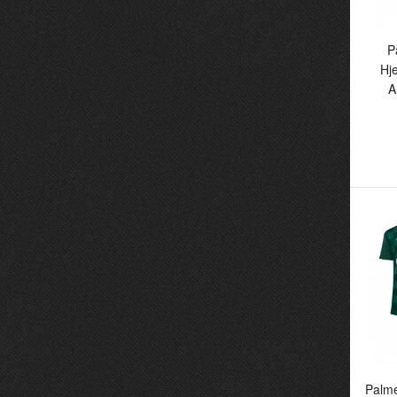
1
P
Hj
A
P
H
An
Fo
Palm