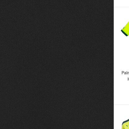
P
25
Pal
Pa