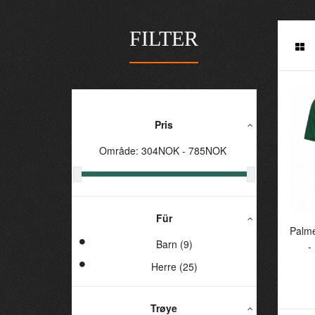
FILTER
Pris
Område:
304
NOK -
785
NOK
Für
P
Palm
27
Barn (9)
-
Herre (25)
Trøye