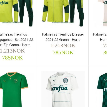
rre Fotballdrakt
Hjemme - Herre
Herre F
720NOK
Fotballdrakt
720
305NOK
720NOK
305NOK
almeiras Trenings
Palmeiras Trenings Dresser
Palmeira
egegenser Set 2021-22
2021-22 Grønn - Herre
Herr
rt-Zip Grønn - Herre
1.213NOK
7
1.213NOK
785NOK
3
785NOK
almeiras Trenings
Palmeiras Trenings Dresser
Palmeir
ollegegenser Set 2021-22
2021-22 Grønn - Herre
Herre F
art-Zip Grønn - Herre
1.213NOK
720
785NOK