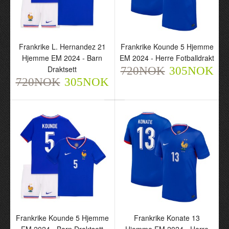
Draktsett
Herre Fotballdrakt
720NOK
720NOK
305NOK
305NOK
Frankrike L. Hernandez 21
Frankrike Kounde 5 Hjemme
Hjemme EM 2024 - Barn
EM 2024 - Herre Fotballdrakt
Draktsett
720NOK
305NOK
720NOK
305NOK
Frankrike L. Hernandez
Frankrike Kounde 5
21 Hjemme EM 2024 -
Hjemme EM 2024 - Herre
Barn Draktsett
Fotballdrakt
720NOK
720NOK
305NOK
305NOK
Frankrike Kounde 5 Hjemme
Frankrike Konate 13