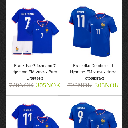
720NOK
720NOK
305NOK
305NOK
Frankrike Griezmann 7
Frankrike Dembele 11
Hjemme EM 2024 - Barn
Hjemme EM 2024 - Herre
Frankrike Griezmann 7
Frankrike Dembele 11
Draktsett
Fotballdrakt
Hjemme EM 2024 - Barn
Hjemme EM 2024 - Herre
720NOK
305NOK
720NOK
305NOK
Draktsett
Fotballdrakt
720NOK
720NOK
305NOK
305NOK