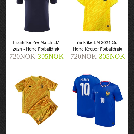
Frankrike Pre-Match EM
Frankrike EM 2024 Gul -
Frankrike Pre-Match EM
Frankrike EM 2024 Gul -
2024 - Herre Fotballdrakt
Herre Keeper
2024 - Herre Fotballdrakt
Herre Keeper Fotballdrakt
720NOK
Fotballdrakt
305NOK
720NOK
305NOK
720NOK
720NOK
305NOK
305NOK
Frankrike EM 2024 Gul -
Frankrike Mbappé 10