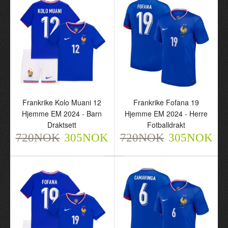
Frankrike Konate 13
Frankrike Kolo Muani 12
Hjemme EM 2024 - Barn
Hjemme EM 2024 - Herre
Draktsett
Fotballdrakt
Frankrike Kolo Muani 12
Frankrike Fofana 19
720NOK
720NOK
Hjemme EM 2024 - Barn
Hjemme EM 2024 - Herre
305NOK
305NOK
Draktsett
Fotballdrakt
720NOK
305NOK
720NOK
305NOK