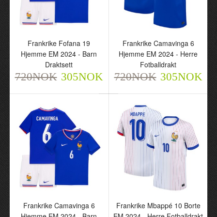
Frankrike Kolo Muani 12
Frankrike Fofana 19
Hjemme EM 2024 - Barn
Hjemme EM 2024 - Herre
Draktsett
Fotballdrakt
Frankrike Fofana 19
Frankrike Camavinga 6
720NOK
720NOK
305NOK
305NOK
Hjemme EM 2024 - Barn
Hjemme EM 2024 - Herre
Draktsett
Fotballdrakt
720NOK
305NOK
720NOK
305NOK
Frankrike Fofana 19
Frankrike Camavinga 6
Frankrike Camavinga 6
Frankrike Mbappé 10 Borte
Hjemme EM 2024 - Barn
Hjemme EM 2024 - Herre
Hjemme EM 2024 - Barn
EM 2024 - Herre Fotballdrakt