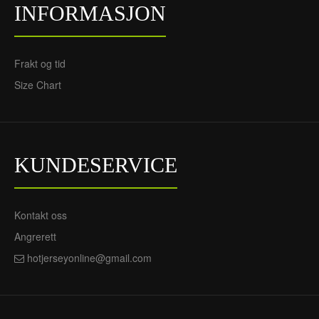
INFORMASJON
Frakt og tid
Frankrike Griezmann 7
Frankrike Dembele 11
Size Chart
Borte EM 2024 - Barn
Borte EM 2024 - Herre
Draktsett
Fotballdrakt
720NOK
720NOK
305NOK
305NOK
KUNDESERVICE
Kontakt oss
Angrerett
hotjerseyonline@gmail.com