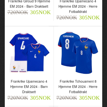
Frankrike Giroud 9 Hjemme
Frankrike Upamecano 4
EM 2024 - Barn Draktsett
Hjemme EM 2024 - Herre
Fotballdrakt
720NOK
305NOK
Frankrike Giroud 9
720NOK
Frankrike Upamecano 4
305NOK
Hjemme EM 2024 - Barn
Hjemme EM 2024 - Herre
Draktsett
Fotballdrakt
720NOK
720NOK
305NOK
305NOK
Frankrike Upamecano 4
Frankrike Tchouameni 8
Hjemme EM 2024 - Barn
Hjemme EM 2024 - Herre
Draktsett
Fotballdrakt
720NOK
305NOK
720NOK
305NOK