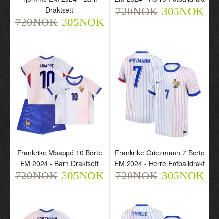
Draktsett
Fotballdrakt
Draktsett
720NOK
305NOK
720NOK
720NOK
720NOK
305NOK
305NOK
305NOK
Frankrike Camavinga 6
Frankrike Mbappé 10
Frankrike Mbappé 10 Borte
Frankrike Griezmann 7 Borte
Hjemme EM 2024 - Barn
Borte EM 2024 - Herre
EM 2024 - Barn Draktsett
EM 2024 - Herre Fotballdrakt
Draktsett
Fotballdrakt
720NOK
305NOK
720NOK
305NOK
720NOK
720NOK
305NOK
305NOK