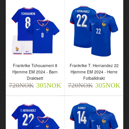
Frankrike Upamecano 4
Frankrike Tchouameni 8
Hjemme EM 2024 - Barn
Hjemme EM 2024 - Herre
Draktsett
Fotballdrakt
720NOK
720NOK
305NOK
305NOK
Frankrike Tchouameni 8
Frankrike T. Hernandez 22
Hjemme EM 2024 - Barn
Hjemme EM 2024 - Herre
Draktsett
Fotballdrakt
720NOK
305NOK
720NOK
305NOK
Frankrike Tchouameni 8
Frankrike T. Hernandez
Hjemme EM 2024 - Barn
22 Hjemme EM 2024 -
Draktsett
Herre Fotballdrakt
720NOK
720NOK
305NOK
305NOK