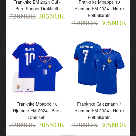
Frankrike EM 2024 Gul -
Frankrike Mbappé 10
Barn Keeper Draktsett
Hjemme EM 2024 - Herre
Barn Keeper Draktsett
Hjemme EM 2024 - Herre
720NOK
Fotballdrakt
Fotballdrakt
720NOK
305NOK
305NOK
720NOK
720NOK
305NOK
305NOK
Frankrike Mbappé 10
Frankrike Griezmann 7
Hjemme EM 2024 - Barn
Hjemme EM 2024 - Herre
Frankrike Mbappé 10
Frankrike Griezmann 7
Draktsett
Fotballdrakt
Hjemme EM 2024 - Barn
Hjemme EM 2024 - Herre
720NOK
305NOK
720NOK
305NOK
Draktsett
Fotballdrakt