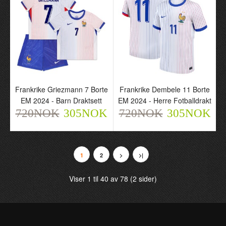
Frankrike Griezmann 7 Borte
Frankrike Dembele 11 Borte
EM 2024 - Barn Draktsett
EM 2024 - Herre Fotballdrakt
720NOK
305NOK
720NOK
305NOK
Frankrike Mbappé 10
Frankrike Griezmann 7
Borte EM 2024 - Barn
Borte EM 2024 - Herre
Draktsett
Fotballdrakt
720NOK
720NOK
305NOK
305NOK
1
2
>
>|
Viser 1 til 40 av 78 (2 sider)