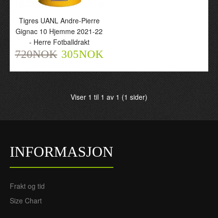
Tigres UANL Andre-Pierre
Gignac 10 Hjemme 2021-22
- Herre Fotballdrakt
720NOK
305NOK
Tigres UANL Andre-Pierre Gignac 10 Hjemme 2021-22 -
Herre Fotballdrakt
Viser 1 til 1 av 1 (1 sider)
305NOK
720NOK
INFORMASJON
Tigres UANL Andre-Pierre Gignac 10 Hjemme 2021-22 -
Herre Fotballdrakt..
Frakt og tid
Size Chart