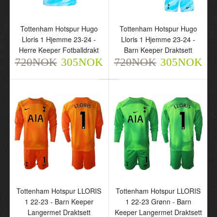
Tottenham Hotspur Hugo
Tottenham Hotspur Hugo
Tottenham Hotspur Hugo
Tottenham Hotspur Hugo
Lloris 1 Hjemme 23-24 -
Lloris 1 Hjemme 23-24 -
Lloris 1 Hjemme 23-24 -
Lloris 1 Hjemme 23-24 -
Herre Keeper
Barn Keeper Draktsett
Herre Keeper Fotballdrakt
Barn Keeper Draktsett
Fotballdrakt
720NOK
305NOK
720NOK
720NOK
305NOK
720NOK
305NOK
305NOK
Tottenham Hotspur
LLORIS 1 22-23 - Barn
Tottenham Hotspur LLORIS
Tottenham Hotspur LLORIS
Keeper Langermet
1 22-23 - Barn Keeper
1 22-23 Grønn - Barn
Draktsett
Langermet Draktsett
Keeper Langermet Draktsett