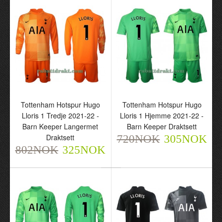
720NOK
305NOK
802NOK
325NOK
Tottenham Hotspur Hugo
Tottenham Hotspur Hugo
Lloris 1 Tredje 2021-22 -
Lloris 1 Hjemme 2021-22 -
Barn Keeper Langermet
Barn Keeper Draktsett
Frankrike Hugo Lloris 1
Draktsett
720NOK
305NOK
Hjemme VM 2022 - Barn
802NOK
325NOK
Keeper Langermet
Draktsett
802NOK
325NOK