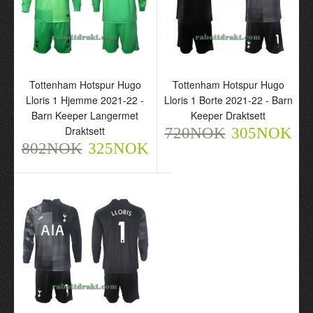
Tottenham Hotspur Hugo
Tottenham Hotspur Hugo
Lloris 1 Hjemme 2021-22 -
Lloris 1 Borte 2021-22 - Barn
Frankrike Hugo Lloris 1
Barn Keeper Langermet
Keeper Draktsett
Borte VM 2022 - Barn
Draktsett
720NOK
305NOK
Keeper Draktsett
802NOK
325NOK
720NOK
305NOK