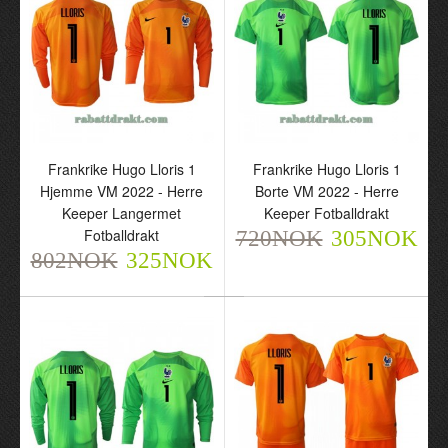
Frankrike Hugo Lloris 1
Frankrike Hugo Lloris 1
Hjemme VM 2022 - Herre
Borte VM 2022 - Herre
Keeper Langermet
Keeper Fotballdrakt
Tottenham Hotspur
Frankrike Hugo Lloris 1
Fotballdrakt
720NOK
305NOK
LLORIS 1 22-23 Svart -
Hjemme VM 2022 - Herre
802NOK
325NOK
Barn Keeper Langermet
Keeper Fotballdrakt
Draktsett
720NOK
305NOK
802NOK
325NOK