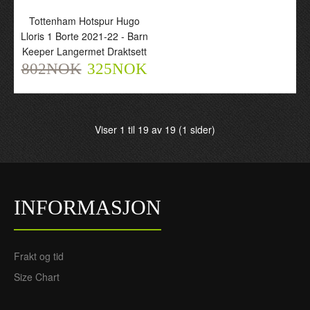
Tottenham Hotspur Hugo
Lloris 1 Borte 2021-22 - Barn
Keeper Langermet Draktsett
Frankrike Hugo Lloris 1
Tottenham Hotspur Hugo
802NOK
325NOK
Borte VM 2022 - Barn
Lloris 1 Tredje 2021-22 -
Keeper Langermet
Barn Keeper Draktsett
Draktsett
720NOK
305NOK
802NOK
Viser 1 til 19 av 19 (1 sider)
325NOK
INFORMASJON
Frakt og tid
Size Chart
Tottenham Hotspur Hugo
Lloris 1 Tredje 2021-22 -