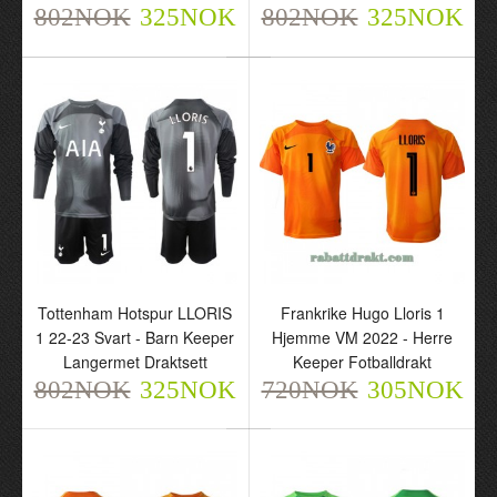
802NOK
802NOK
325NOK
802NOK
325NOK
325NOK
Tottenham Hotspur
Tottenham Hotspur LLORIS
Frankrike Hugo Lloris 1
LLORIS 1 22-23 Grønn -
1 22-23 Svart - Barn Keeper
Hjemme VM 2022 - Herre
Barn Keeper Langermet
Langermet Draktsett
Keeper Fotballdrakt
Draktsett
802NOK
325NOK
720NOK
305NOK
802NOK
325NOK