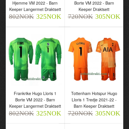
Hjemme VM 2022 - Barn
Borte VM 2022 - Barn
Borte VM 2022 - Herre
Keeper Langermet Draktsett
Keeper Draktsett
Keeper Fotballdrakt
802NOK
325NOK
720NOK
305NOK
720NOK
305NOK
Frankrike Hugo Lloris 1
Tottenham Hotspur Hugo
Borte VM 2022 - Barn
Lloris 1 Tredje 2021-22 -
Keeper Langermet Draktsett
Barn Keeper Draktsett
Frankrike Hugo Lloris 1
Frankrike Hugo Lloris 1
802NOK
325NOK
720NOK
305NOK
Borte VM 2022 - Herre
Hjemme VM 2022 - Barn
Keeper Langermet
Keeper Draktsett
Fotballdrakt