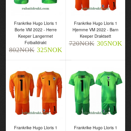
Frankrike Hugo Lloris 1
Frankrike Hugo Lloris 1
Frankrike Hugo Lloris 1
Borte VM 2022 - Herre
Hjemme VM 2022 - Barn
Hjemme VM 2022 - Herre
Keeper Langermet
Keeper Draktsett
Keeper Langermet
Fotballdrakt
720NOK
305NOK
Fotballdrakt
802NOK
325NOK
802NOK
325NOK
Frankrike Hugo Lloris 1
Frankrike Hugo Lloris 1
Frankrike Hugo Lloris 1