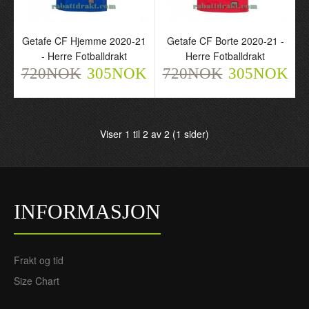
Getafe CF Hjemme 2020-
Getafe CF Borte 2020-21
Getafe CF Hjemme 2020-21
Getafe CF Borte 2020-21 -
21 - Herre Fotballdrakt
- Herre Fotballdrakt
- Herre Fotballdrakt
Herre Fotballdrakt
720NOK
720NOK
305NOK
305NOK
720NOK
305NOK
720NOK
305NOK
Viser 1 til 2 av 2 (1 sider)
INFORMASJON
Frakt og tid
Size Chart