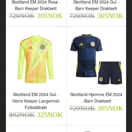
Skottland EM 2024 Rosa -
Skottland EM 2024 Gul -
- Barn Keeper Draktsett
Barn Keeper Draktsett
Barn Keeper Draktsett
Barn Keeper Draktsett
720NOK
720NOK
720NOK
305NOK
305NOK
720NOK
305NOK
305NOK
Skottland EM 2024 Gul -
Skottland Hjemme EM 2024
Herre Keeper Langermet
- Barn Draktsett
Skottland EM 2024 Gul -
Skottland Hjemme EM
Fotballdrakt
720NOK
305NOK
Herre Keeper Langermet
2024 - Barn Draktsett
802NOK
325NOK
Fotballdrakt
720NOK
305NOK
802NOK
325NOK