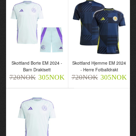
Skottland Borte EM 2024 -
Skottland Hjemme EM 2024
Skottland Borte EM 2024
Barn Draktsett
- Herre Fotballdrakt
- Barn Draktsett
720NOK
305NOK
720NOK
305NOK
720NOK
305NOK