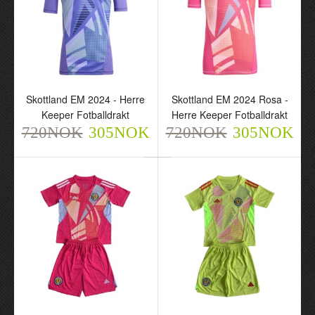
Skottland EM 2024 -
Skottland EM 2024 Rosa
Skottland EM 2024 - Herre
Skottland EM 2024 Rosa -
Herre Keeper
- Herre Keeper
Keeper Fotballdrakt
Herre Keeper Fotballdrakt
Fotballdrakt
Fotballdrakt
720NOK
720NOK
305NOK
720NOK
720NOK
305NOK
305NOK
305NOK
Skottland EM 2024 Rosa
Skottland EM 2024 Gul -