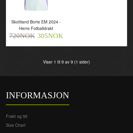
Skottland Hjemme EM
Skottland Borte EM 2024 -
2024 - Herre Fotballdrakt
Herre Fotballdrakt
720NOK
720NOK
305NOK
305NOK
Viser 1 til 9 av 9 (1 sider)
INFORMASJON
Frakt og tid
Size Chart
Skottland Borte EM 2024