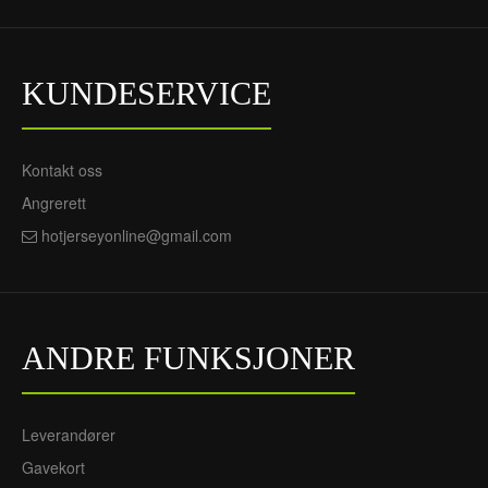
- Herre Fotballdrakt
720NOK
305NOK
KUNDESERVICE
Kontakt oss
Angrerett
hotjerseyonline@gmail.com
ANDRE FUNKSJONER
Leverandører
Gavekort