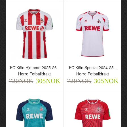
FC Köln Hjemme 2025-26 -
FC Köln Special 2024-25 -
FC Köln Hjemme 2025-
FC Köln Special 2024-25
Herre Fotballdrakt
Herre Fotballdrakt
26 - Herre Fotballdrakt
- Herre Fotballdrakt
720NOK
305NOK
720NOK
305NOK
720NOK
720NOK
305NOK
305NOK