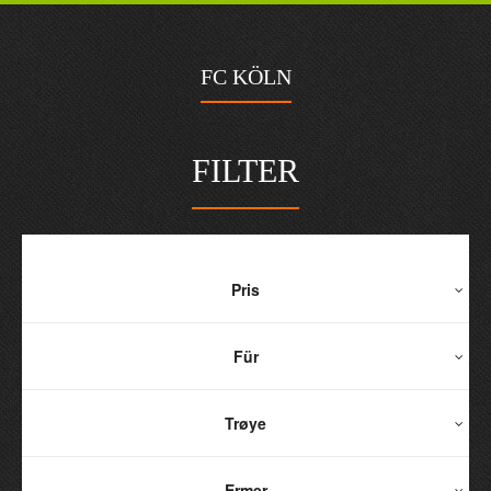
FC KÖLN
FILTER
Pris
Für
Trøye
Ermer