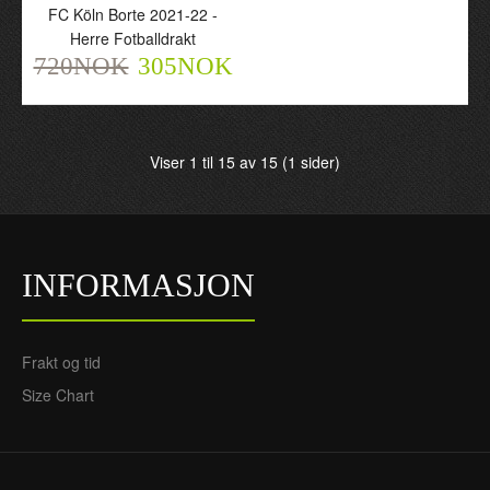
FC Köln Borte 2021-22 -
Herre Fotballdrakt
720NOK
305NOK
FC Köln Borte 2021-22 -
Herre Fotballdrakt
Viser 1 til 15 av 15 (1 sider)
720NOK
305NOK
INFORMASJON
Frakt og tid
Size Chart