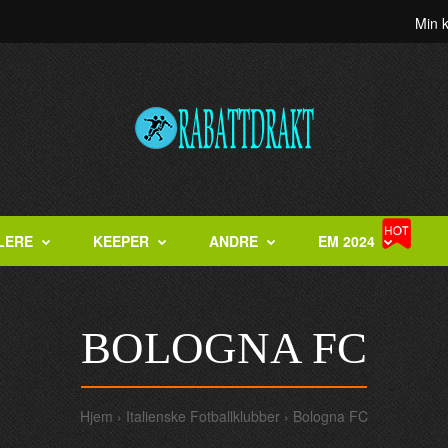
Min 
LERE
KEEPER
ANDRE
EM 2024
BOLOGNA FC
Hjem
Italienske Fotballklubber
Bologna FC