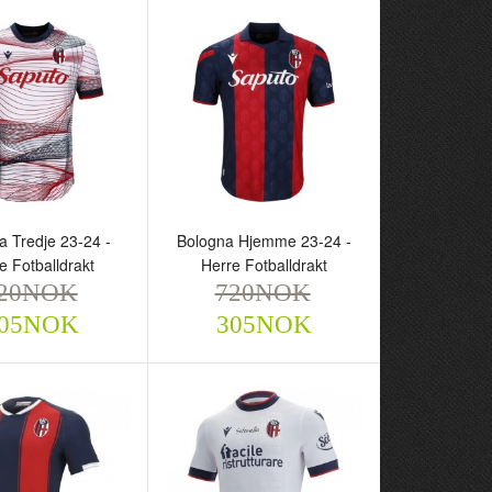
a Tredje 23-24 -
Bologna Hjemme 23-24 -
e Fotballdrakt
Herre Fotballdrakt
 Tredje 23-24 -
Bologna Hjemme 23-24 -
20NOK
720NOK
otballdrakt
Herre Fotballdrakt
05NOK
305NOK
NOK
720NOK
305NOK
305NOK