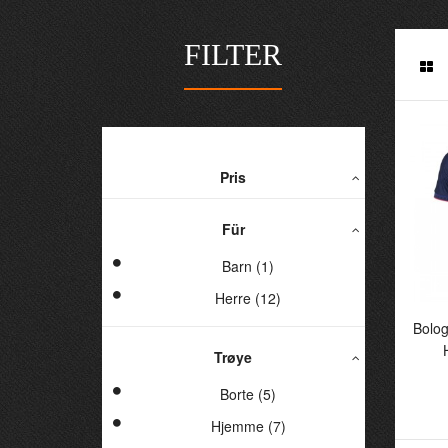
FILTER
Pris
Für
Barn (1)
Herre (12)
B
Bolo
He
Trøye
Borte (5)
Hjemme (7)