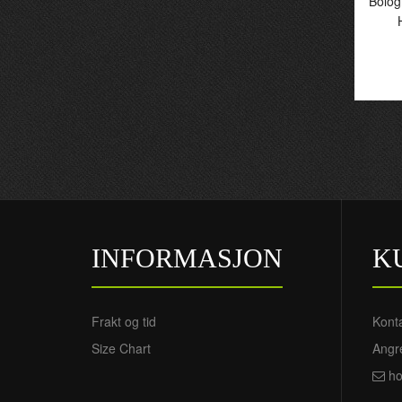
Bolog
B
- 
INFORMASJON
K
Frakt og tid
Kont
Size Chart
Angre
ho