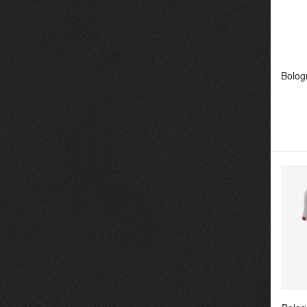
Bolog
Bo
He