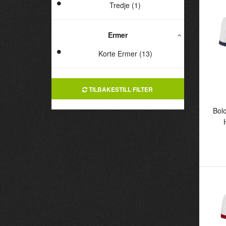
Tredje (1)
Ermer
Korte Ermer (13)
TILBAKESTILL FILTER
Bol
B
He