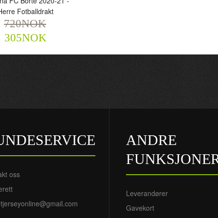
na FC Borte 2020-21 -
Herre Fotballdrakt
720NOK
305NOK
ologna FC Borte 2020-21
Herre Fotballdrakt
720NOK
305NOK
UNDESERVICE
ANDRE
FUNKSJONE
akt oss
rett
Leverandører
tjerseyonline@gmail.com
Gavekort