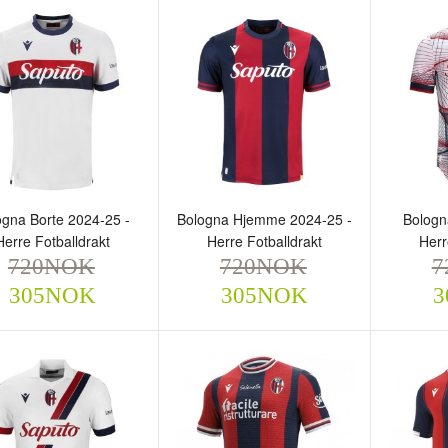
ogna Borte 2024-25 -
Bologna Hjemme 2024-25 -
Bologn
Herre Fotballdrakt
Herre Fotballdrakt
Herr
ologna Borte 2024-25 -
Bologna Hjemme 2024-25 -
Bologna
720NOK
720NOK
7
rre Fotballdrakt
Herre Fotballdrakt
Herre F
305NOK
305NOK
3
720NOK
720NOK
720
305NOK
305NOK