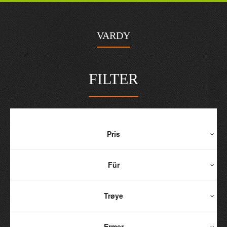
VARDY
FILTER
Pris
Für
Trøye
Ermer