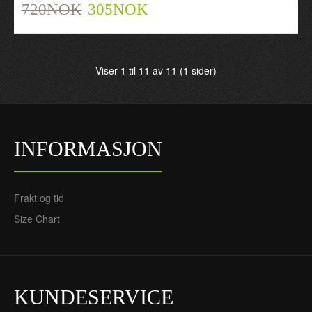
720NOK
305NOK
Courtois 1 Hjemme 2021-
22 - Barn Keeper
Draktsett
720NOK
305NOK
Viser 1 til 11 av 11 (1 sider)
INFORMASJON
Frakt og tid
Size Chart
KUNDESERVICE