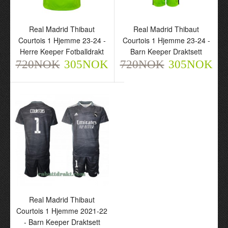
Real Madrid Thibaut
Real Madrid Thibaut
Courtois 1 Hjemme 23-24 -
Courtois 1 Hjemme 23-24 -
Herre Keeper Fotballdrakt
Barn Keeper Draktsett
Real Madrid Thibaut
Real Madrid Thibaut
720NOK
305NOK
720NOK
305NOK
Courtois 1 Hjemme 23-24
Courtois 1 Hjemme 23-24
- Herre Keeper
- Barn Keeper Draktsett
Fotballdrakt
720NOK
305NOK
720NOK
305NOK
Real Madrid Thibaut
Courtois 1 Hjemme 2021-22
- Barn Keeper Draktsett
Real Madrid Thibaut