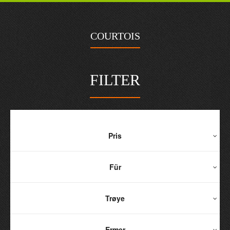
COURTOIS
FILTER
Pris
Für
Trøye
Ermer