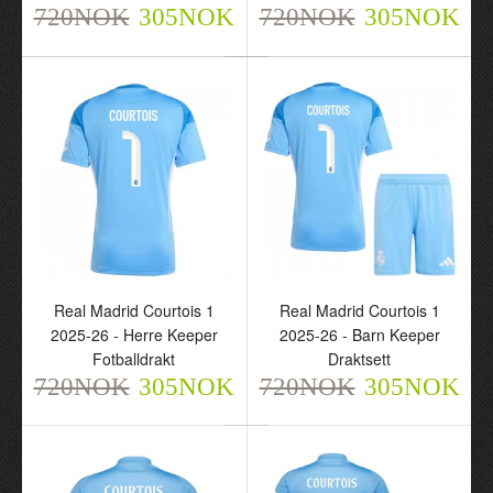
720NOK
305NOK
720NOK
305NOK
Real Madrid Courtois 1
Real Madrid Courtois 1
Real Madrid Courtois 1
Real Madrid Courtois 1
2025-26 - Herre Keeper
2025-26 - Barn Keeper
2025-26 - Herre Keeper
2025-26 - Barn Keeper
Fotballdrakt
Draktsett
Fotballdrakt
Draktsett
720NOK
305NOK
720NOK
305NOK
720NOK
720NOK
305NOK
305NOK