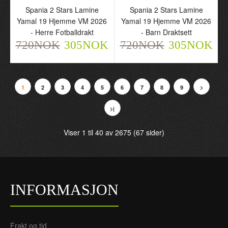
Spania 2 Stars Lamine
Spania 2 Stars Lamine
Yamal 19 Hjemme VM 2026
Yamal 19 Hjemme VM 2026
- Herre Fotballdrakt
- Barn Draktsett
720NOK
305NOK
720NOK
305NOK
England Elliot Anderson
England Elliot Anderson
23 Hjemme VM 2026 -
23 Borte VM 2026 - Herre
Herre Fotballdrakt
Fotballdrakt
1
2
3
4
5
6
7
8
9
>
720NOK
720NOK
305NOK
305NOK
>|
Viser 1 til 40 av 2675 (67 sider)
INFORMASJON
Frakt og tid