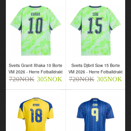
Sveits Djibril Sow 15
Sveits Vargas 17 Borte
Hjemme VM 2026 - Herre
VM 2026 - Herre
Fotballdrakt
Fotballdrakt
720NOK
720NOK
305NOK
305NOK
Sveits Granit Xhaka 10 Borte
Sveits Djibril Sow 15 Borte
VM 2026 - Herre Fotballdrakt
VM 2026 - Herre Fotballdrakt
720NOK
305NOK
720NOK
305NOK
Sveits Granit Xhaka 10
Sveits Djibril Sow 15
Borte VM 2026 - Herre
Borte VM 2026 - Herre
Fotballdrakt
Fotballdrakt
720NOK
720NOK
305NOK
305NOK