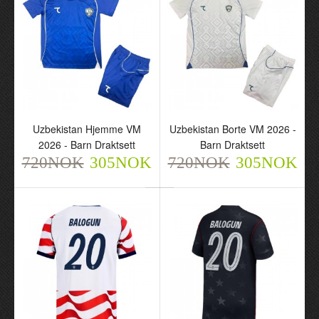
Uzbekistan Hjemme VM
Uzbekistan Borte VM
Uzbekistan Hjemme VM
Uzbekistan Borte VM 2026 -
2026 - Barn Draktsett
2026 - Barn Draktsett
2026 - Barn Draktsett
Barn Draktsett
720NOK
720NOK
305NOK
305NOK
720NOK
305NOK
720NOK
305NOK