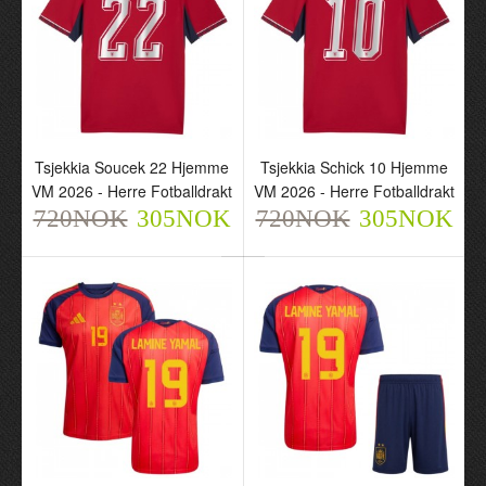
Tsjekkia Soucek 22 Hjemme
Tsjekkia Schick 10 Hjemme
VM 2026 - Herre Fotballdrakt
VM 2026 - Herre Fotballdrakt
720NOK
305NOK
720NOK
305NOK
Frankrike Desire Doue 20
Frankrike Desire Doue 20
Hjemme VM 2026 - Herre
Borte VM 2026 - Herre
Fotballdrakt
Fotballdrakt
720NOK
720NOK
305NOK
305NOK