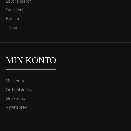
720NOK
720NOK
Leverandører
305NOK
305NOK
Gavekort
Partner
Tilbud
MIN KONTO
Min konto
Ordrehistorikk
Ønskeliste
Nyhetsbrev