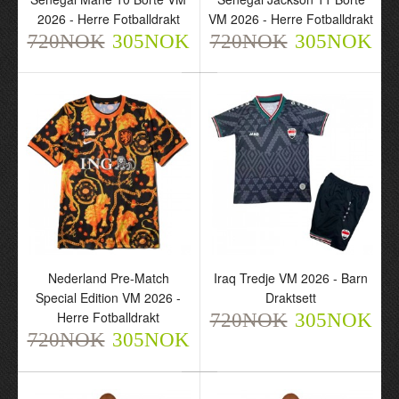
720NOK
720NOK
2026 - Herre Fotballdrakt
VM 2026 - Herre Fotballdrakt
305NOK
305NOK
720NOK
305NOK
720NOK
305NOK
Senegal Jackson 11
Senegal Sarr 18 Borte
Hjemme VM 2026 - Herre
VM 2026 - Herre
Nederland Pre-Match
Iraq Tredje VM 2026 - Barn
Fotballdrakt
Fotballdrakt
Special Edition VM 2026 -
Draktsett
720NOK
720NOK
305NOK
305NOK
Herre Fotballdrakt
720NOK
305NOK
720NOK
305NOK