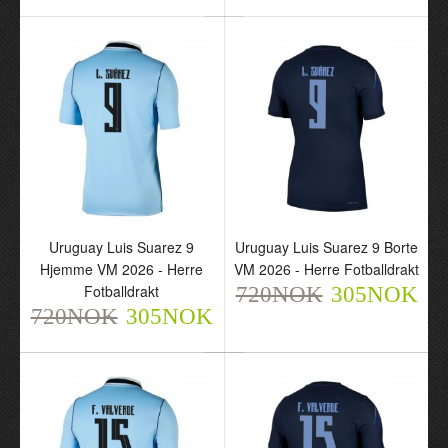
720NOK
720NOK
305NOK
305NOK
Uruguay Luis Suarez 9
Uruguay Luis Suarez 9 Borte
Hjemme VM 2026 - Herre
VM 2026 - Herre Fotballdrakt
Uruguay Luis Suarez 9
Uruguay Luis Suarez 9
Fotballdrakt
720NOK
305NOK
Hjemme VM 2026 - Herre
Borte VM 2026 - Herre
720NOK
305NOK
Fotballdrakt
Fotballdrakt
720NOK
720NOK
305NOK
305NOK