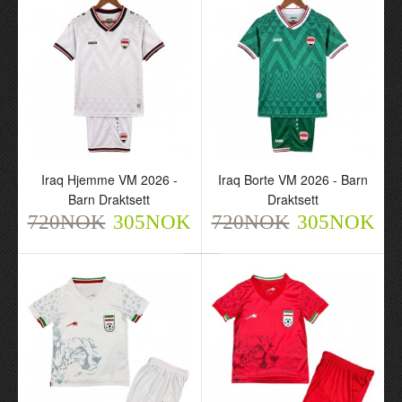
Iraq Hjemme VM 2026 -
Iraq Borte VM 2026 - Barn
Senegal Mane 10 Borte
Senegal Jackson 11
Barn Draktsett
Draktsett
VM 2026 - Herre
Borte VM 2026 - Herre
720NOK
305NOK
720NOK
305NOK
Fotballdrakt
Fotballdrakt
720NOK
720NOK
305NOK
305NOK