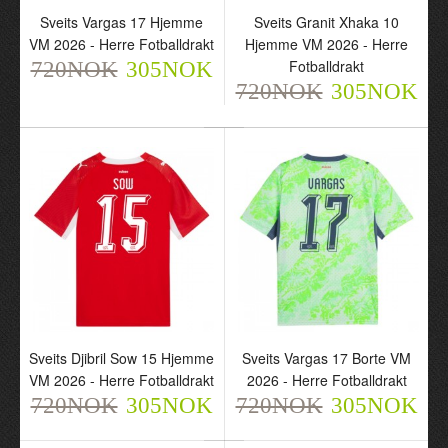
Sveits Vargas 17 Hjemme
Sveits Granit Xhaka 10
VM 2026 - Herre Fotballdrakt
Hjemme VM 2026 - Herre
Fotballdrakt
720NOK
305NOK
Sveits Vargas 17 Hjemme
720NOK
Sveits Granit Xhaka 10
305NOK
VM 2026 - Herre
Hjemme VM 2026 - Herre
Fotballdrakt
Fotballdrakt
720NOK
720NOK
305NOK
305NOK
Sveits Djibril Sow 15 Hjemme
Sveits Vargas 17 Borte VM
VM 2026 - Herre Fotballdrakt
2026 - Herre Fotballdrakt
720NOK
305NOK
720NOK
305NOK