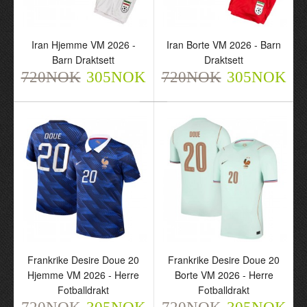
Iran Hjemme VM 2026 -
Iran Borte VM 2026 - Barn
Barn Draktsett
Draktsett
Nederland Pre-Match
Iraq Tredje VM 2026 -
720NOK
305NOK
720NOK
305NOK
Special Edition VM 2026 -
Barn Draktsett
Herre Fotballdrakt
720NOK
305NOK
720NOK
305NOK
Frankrike Desire Doue 20
Frankrike Desire Doue 20
Hjemme VM 2026 - Herre
Borte VM 2026 - Herre
Fotballdrakt
Fotballdrakt