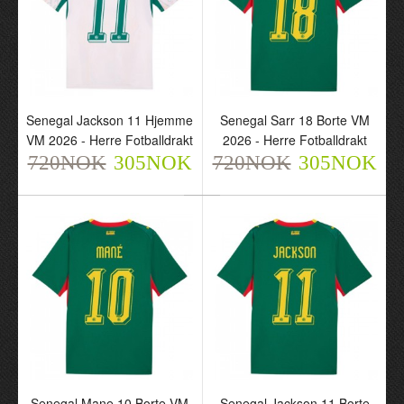
Sverige Ayari 18 Borte
VM 2026 - Herre
Fotballdrakt
720NOK
305NOK
Senegal Jackson 11 Hjemme
Senegal Sarr 18 Borte VM
VM 2026 - Herre Fotballdrakt
2026 - Herre Fotballdrakt
720NOK
305NOK
720NOK
305NOK
Senegal Sarr 18 Hjemme
Senegal Mane 10
VM 2026 - Herre
Hjemme VM 2026 - Herre
Fotballdrakt
Fotballdrakt
Senegal Mane 10 Borte VM
Senegal Jackson 11 Borte