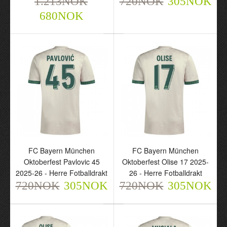
1.213NOK
720NOK
305NOK
680NOK
FC Bayern München Pre-
Match 2025-26 - Herre
Fotballdrakt
720NOK
305NOK
FC Bayern München
FC Bayern München
Oktoberfest Pavlovic 45
Oktoberfest Olise 17 2025-
2025-26 - Herre Fotballdrakt
26 - Herre Fotballdrakt
720NOK
305NOK
720NOK
305NOK