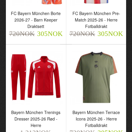
Keeper Langermet
Keeper Fotballdrakt
Draktsett
720NOK
305NOK
FC Bayern München Borte
FC Bayern München Pre-
802NOK
325NOK
2026-27 - Barn Keeper
Match 2025-26 - Herre
Draktsett
Fotballdrakt
720NOK
305NOK
720NOK
305NOK
FC Bayern München
Borte 2026-27 - Barn
Keeper Draktsett
720NOK
305NOK
Bayern München Trenings
Bayern München Terrace
Dresser 2025-26 Rød -
Icons 2025-26 - Herre
Herre
Fotballdrakt