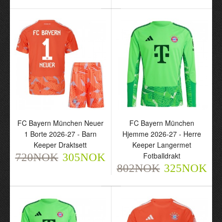
FC Bayern München
FC Bayern München
Neuer 1 Hjemme 2026-
Neuer 1 Borte 2026-27 -
27 - Herre Keeper
Herre Keeper
Langermet Fotballdrakt
Fotballdrakt
802NOK
720NOK
325NOK
305NOK
FC Bayern München Neuer
FC Bayern München
1 Borte 2026-27 - Barn
Hjemme 2026-27 - Herre
Keeper Draktsett
Keeper Langermet
Fotballdrakt
720NOK
305NOK
802NOK
325NOK