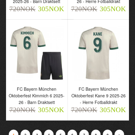
2025-26 - Barn Draktsett
26 - Herre Fotballdrakt
720NOK
305NOK
720NOK
305NOK
FC Bayern München
FC Bayern München
FC Bayern München
FC Bayern München
Oktoberfest Olise 17
Oktoberfest Musiala 10
Oktoberfest Kimmich 6 2025-
Oktoberfest Kane 9 2025-26
2025-26 - Barn Draktsett
2025-26 - Herre
26 - Barn Draktsett
- Herre Fotballdrakt
720NOK
Fotballdrakt
305NOK
720NOK
305NOK
720NOK
305NOK
720NOK
305NOK
1
2
3
4
5
6
7
8
9
>