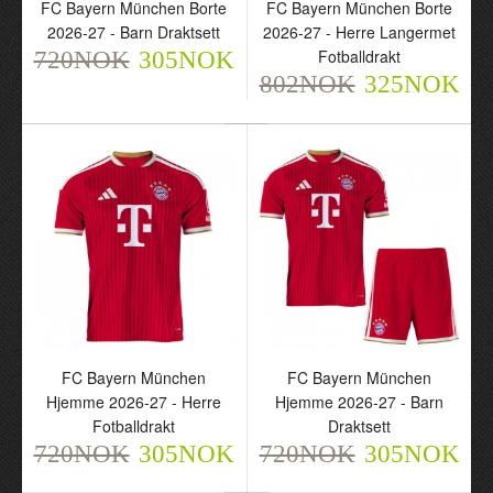
FC Bayern München Borte
FC Bayern München Borte
Draktsett
Langermet Fotballdrakt
2026-27 - Barn Draktsett
2026-27 - Herre Langermet
720NOK
802NOK
Fotballdrakt
720NOK
305NOK
305NOK
325NOK
802NOK
325NOK
FC Bayern München
FC Bayern München
FC Bayern München
FC Bayern München
Hjemme 2026-27 - Herre
Hjemme 2026-27 - Barn
Hjemme 2026-27 - Herre
Hjemme 2026-27 - Barn
Fotballdrakt
Draktsett
Fotballdrakt
Draktsett
720NOK
305NOK
720NOK
305NOK
720NOK
720NOK
305NOK
305NOK