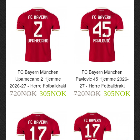
FC Bayern München
FC Bayern München
FC Bayern München
FC Bayern München
Upamecano 2 Hjemme
Pavlovic 45 Hjemme 2026-
Upamecano 2 Hjemme
Pavlovic 45 Hjemme
2026-27 - Herre Fotballdrakt
27 - Herre Fotballdrakt
2026-27 - Herre
2026-27 - Herre
720NOK
305NOK
720NOK
305NOK
Fotballdrakt
Fotballdrakt
720NOK
720NOK
305NOK
305NOK