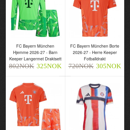
FC Bayern München
FC Bayern München
Neuer 1 Borte 2026-27 -
Hjemme 2026-27 - Herre
Barn Keeper Draktsett
Keeper Langermet
720NOK
Fotballdrakt
305NOK
802NOK
325NOK
FC Bayern München
FC Bayern München Borte
Hjemme 2026-27 - Barn
2026-27 - Herre Keeper
Keeper Langermet Draktsett
Fotballdrakt
802NOK
325NOK
720NOK
305NOK
FC Bayern München
FC Bayern München
Hjemme 2026-27 - Barn
Borte 2026-27 - Herre