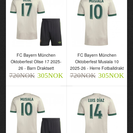
Bayern München
Bayern München Terrace
Trenings Dresser 2025-
Icons 2025-26 - Herre
26 Rød - Herre
Fotballdrakt
1.213NOK
720NOK
305NOK
FC Bayern München
FC Bayern München
680NOK
Oktoberfest Olise 17 2025-
Oktoberfest Musiala 10
26 - Barn Draktsett
2025-26 - Herre Fotballdrakt
720NOK
305NOK
720NOK
305NOK
FC Bayern München
Oktoberfest Pavlovic 45