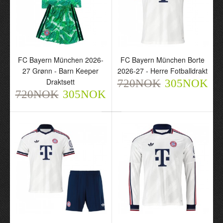
FC Bayern München
FC Bayern München
FC Bayern München 2026-
FC Bayern München Borte
2026-27 Grønn - Barn
Borte 2026-27 - Herre
27 Grønn - Barn Keeper
2026-27 - Herre Fotballdrakt
Keeper Draktsett
Fotballdrakt
Draktsett
720NOK
720NOK
720NOK
305NOK
305NOK
305NOK
720NOK
305NOK
FC Bayern München
FC Bayern München
Borte 2026-27 - Barn
Borte 2026-27 - Herre