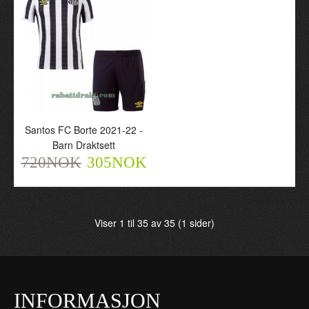
720NOK
720NOK
305NOK
305NOK
Santos FC Borte 2021-22 -
Barn Draktsett
720NOK
305NOK
Santos FC Borte 2021-22
Santos FC Hjemme
Viser 1 til 35 av 35 (1 sider)
- Herre Fotballdrakt
2021-22 - Barn Draktsett
720NOK
720NOK
305NOK
305NOK
INFORMASJON