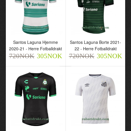
Santos FC Borte 22-23 -
Santos Laguna Hjemme
Herre Fotballdrakt
2021-22 - Herre
Santos Laguna Hjemme
Santos Laguna Borte 2021-
720NOK
Fotballdrakt
2020-21 - Herre Fotballdrakt
22 - Herre Fotballdrakt
305NOK
720NOK
720NOK
305NOK
720NOK
305NOK
305NOK