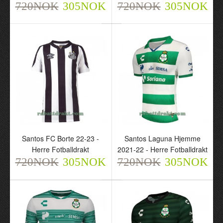
720NOK
305NOK
720NOK
305NOK
Santos FC 2023-24 Borte
Santos FC Hjemme 22-
Santos FC Borte 22-23 -
Santos Laguna Hjemme
- Herre Fotballdrakt
23 - Herre Fotballdrakt
Herre Fotballdrakt
2021-22 - Herre Fotballdrakt
720NOK
720NOK
305NOK
305NOK
720NOK
305NOK
720NOK
305NOK