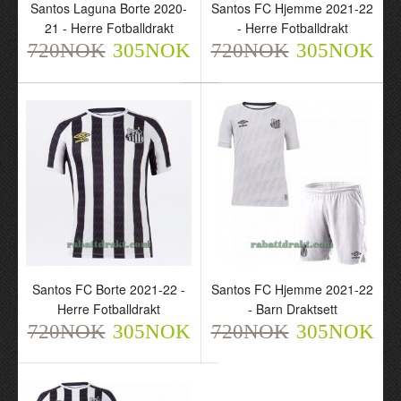
Santos Laguna Borte 2020-
Santos FC Hjemme 2021-22
21 - Herre Fotballdrakt
- Herre Fotballdrakt
Santos Laguna Hjemme
Santos Laguna Borte
720NOK
305NOK
720NOK
305NOK
2020-21 - Herre
2021-22 - Herre
Fotballdrakt
Fotballdrakt
720NOK
720NOK
305NOK
305NOK
Santos FC Borte 2021-22 -
Santos FC Hjemme 2021-22
Herre Fotballdrakt
- Barn Draktsett
720NOK
305NOK
720NOK
305NOK
Santos Laguna Borte
Santos FC Hjemme
2020-21 - Herre
2021-22 - Herre
Fotballdrakt
Fotballdrakt