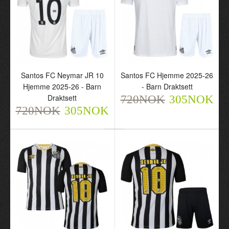
Santos FC Neymar JR 10
Santos FC Hjemme 2025-26
Hjemme 2025-26 - Barn
- Barn Draktsett
Santos FC Neymar JR 10
Santos FC Hjemme
Draktsett
720NOK
305NOK
Hjemme 2025-26 - Barn
2025-26 - Barn Draktsett
720NOK
305NOK
Draktsett
720NOK
305NOK
720NOK
305NOK