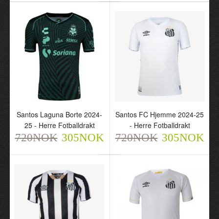
Santos FC x Charlie
Santos Laguna Hjemme
Brown Jr Special Edition
2024-25 - Herre
2024-25 - Herre
Fotballdrakt
Fotballdrakt
720NOK
305NOK
720NOK
305NOK
Santos Laguna Borte 2024-
Santos FC Hjemme 2024-25
25 - Herre Fotballdrakt
- Herre Fotballdrakt
720NOK
305NOK
720NOK
305NOK
Santos Laguna Borte
Santos FC Hjemme