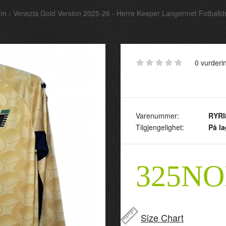
em
Venezia Gold Version 2025-26 - Herre Keeper Langermet Fotballd
0 vurderi
Varenummer:
RYRI
Tilgjengelighet:
På la
325N
Size Chart