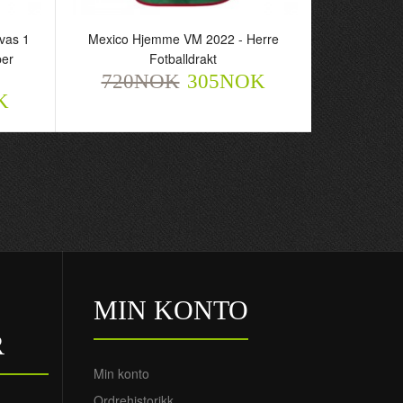
vas 1
Mexico Hjemme VM 2022 - Herre
per
Fotballdrakt
720NOK
305NOK
K
MIN KONTO
R
Min konto
Ordrehistorikk