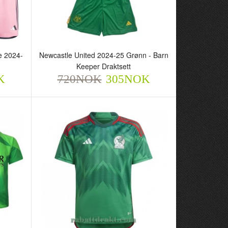
e 2024-
Newcastle United 2024-25 Grønn - Barn
Keeper Draktsett
K
720NOK
305NOK