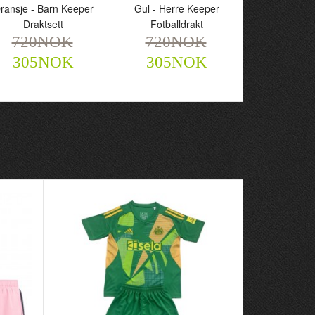
ransje - Barn Keeper
Gul - Herre Keeper
Draktsett
Fotballdrakt
720NOK
720NOK
305NOK
305NOK