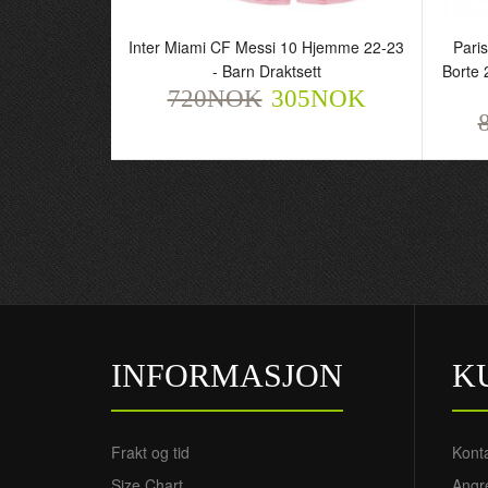
Inter Miami CF Messi 10 Hjemme 22-23
Pari
- Barn Draktsett
Borte 
720NOK
305NOK
INFORMASJON
K
Frakt og tid
Kont
Size Chart
Angre