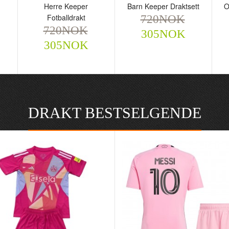
-
Herre Keeper
Barn Keeper Draktsett
O
Fotballdrakt
720NOK
720NOK
305NOK
305NOK
DRAKT BESTSELGENDE