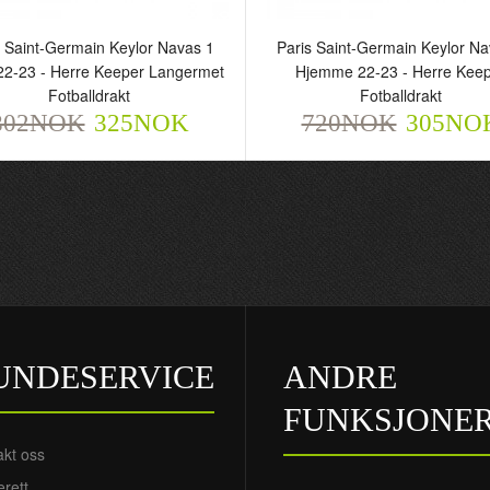
s Saint-Germain Keylor Navas 1
Paris Saint-Germain Keylor Na
22-23 - Herre Keeper Langermet
Hjemme 22-23 - Herre Kee
Fotballdrakt
Fotballdrakt
802NOK
325NOK
720NOK
305NO
UNDESERVICE
ANDRE
FUNKSJONE
akt oss
rett