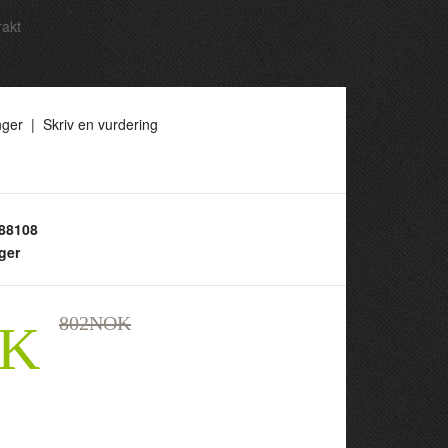
rakt
nger
|
Skriv en vurdering
88108
ger
802NOK
OK